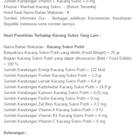
Jumlah Kandungan Vitamin C Kacang Sukro = 0 mg
Khasiat / Manfaat Kacang Sukro : - (Belum Tersedia)
Huruf Awal Nama Bahan Makanan : K
Sumber Informasi Gizi : Berbagai publikasi Kementerian Kesehatan
Republik Indonesia serta sumber lainnya.
Hasil Penelitian Terhadap Kacang Sukro Yang Lain :
Nama Bahan Makanan :
Kacang Sukro Putih
Banyaknya Kacang Sukro Putih yang diteliti (Food Weight) = 25 gr
Bagian Kacang Sukro Putih yang dapat dikonsumsi (Bdd / Food Edible)
= 100 %
Jumlah Kandungan Energi Kacang Sukro Putih = 122 kkal
Jumlah Kandungan Protein Kacang Sukro Putih = 1,3 gr
Jumlah Kandungan Lemak Kacang Sukro Putih = 6,4 gr
Jumlah Kandungan Karbohidrat Kacang Sukro Putih = 14,9 gr
Jumlah Kandungan Kalsium Kacang Sukro Putih = 0,01 mg
Jumlah Kandungan Fosfor Kacang Sukro Putih = 0 mg
Jumlah Kandungan Zat Besi Kacang Sukro Putih = 0,2 mg
Jumlah Kandungan Vitamin A Kacang Sukro Putih = 0 IU
Jumlah Kandungan Vitamin B1 Kacang Sukro Putih = 0 mg
Jumlah Kandungan Vitamin C Kacang Sukro Putih = 0 mg
Keterangan :