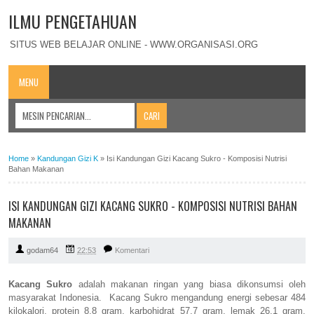
ILMU PENGETAHUAN
SITUS WEB BELAJAR ONLINE - WWW.ORGANISASI.ORG
MENU
Home
»
Kandungan Gizi K
»
Isi Kandungan Gizi Kacang Sukro - Komposisi Nutrisi
Bahan Makanan
ISI KANDUNGAN GIZI KACANG SUKRO - KOMPOSISI NUTRISI BAHAN
MAKANAN
godam64
22:53
Komentari
Kacang Sukro
adalah makanan ringan yang biasa dikonsumsi oleh
masyarakat Indonesia. Kacang Sukro mengandung energi sebesar 484
kilokalori, protein 8,8 gram, karbohidrat 57,7 gram, lemak 26,1 gram,