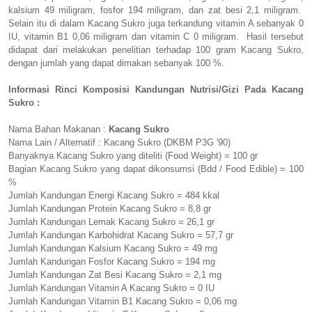
kalsium 49 miligram, fosfor 194 miligram, dan zat besi 2,1 miligram.
Selain itu di dalam Kacang Sukro juga terkandung vitamin A sebanyak 0
IU, vitamin B1 0,06 miligram dan vitamin C 0 miligram. Hasil tersebut
didapat dari melakukan penelitian terhadap 100 gram Kacang Sukro,
dengan jumlah yang dapat dimakan sebanyak 100 %.
Informasi Rinci Komposisi Kandungan Nutrisi/Gizi Pada Kacang
Sukro :
Nama Bahan Makanan :
Kacang Sukro
Nama Lain / Alternatif : Kacang Sukro (DKBM P3G '90)
Banyaknya Kacang Sukro yang diteliti (Food Weight) = 100 gr
Bagian Kacang Sukro yang dapat dikonsumsi (Bdd / Food Edible) = 100
%
Jumlah Kandungan Energi Kacang Sukro = 484 kkal
Jumlah Kandungan Protein Kacang Sukro = 8,8 gr
Jumlah Kandungan Lemak Kacang Sukro = 26,1 gr
Jumlah Kandungan Karbohidrat Kacang Sukro = 57,7 gr
Jumlah Kandungan Kalsium Kacang Sukro = 49 mg
Jumlah Kandungan Fosfor Kacang Sukro = 194 mg
Jumlah Kandungan Zat Besi Kacang Sukro = 2,1 mg
Jumlah Kandungan Vitamin A Kacang Sukro = 0 IU
Jumlah Kandungan Vitamin B1 Kacang Sukro = 0,06 mg