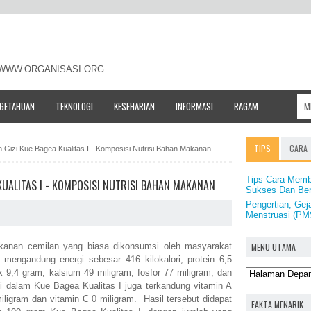
- WWW.ORGANISASI.ORG
NGETAHUAN
TEKNOLOGI
KESEHARIAN
INFORMASI
RAGAM
TIPS
CARA
 Gizi Kue Bagea Kualitas I - Komposisi Nutrisi Bahan Makanan
Tips Cara Membu
KUALITAS I - KOMPOSISI NUTRISI BAHAN MAKANAN
Sukses Dan Be
Pengertian, Gej
Menstruasi (PM
MENU UTAMA
anan cemilan yang biasa dikonsumsi oleh masyarakat
mengandung energi sebesar 416 kilokalori, protein 6,5
k 9,4 gram, kalsium 49 miligram, fosfor 77 miligram, dan
 di dalam Kue Bagea Kualitas I juga terkandung vitamin A
iligram dan vitamin C 0 miligram. Hasil tersebut didapat
FAKTA MENARIK