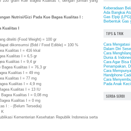
ap 100 gram Kue Bagea Kualitas I, dengan jumlah yang
Keberadaan Bel
Ada Bangkai A
Gas Elpiji (LPG
ngan Nutrisi/Gizi Pada Kue Bagea Kualitas I :
Berbentuk Gas 
 Kualitas I
TIPS & TRIK
g diteliti (Food Weight) = 100 gr
Cara Mengatasi
dapat dikonsumsi (Bdd / Food Edible) = 100 %
Dalam Diri Ses
a Kualitas I = 416 kkal
Cara Menghilan
a Kualitas I = 6,5 gr
Dunia & Indones
 Kualitas I = 9,4 gr
Cara Agar Bisa 
Penampakan, D
Bagea Kualitas I = 76,3 gr
Cara Mempunya
ea Kualitas I = 49 mg
Handphone Cad
a Kualitas I = 77 mg
Cara Menyembu
Pada Anak Keci
gea Kualitas I = 4,9 mg
agea Kualitas I = 13 IU
Bagea Kualitas I = 0,08 mg
SERBA-SERBI
agea Kualitas I = 0 mg
as I : - (Belum Tersedia)
 K
publikasi Kementerian Kesehatan Republik Indonesia serta