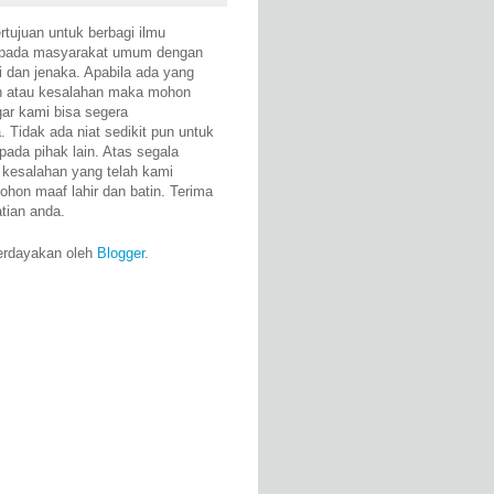
rtujuan untuk berbagi ilmu
epada masyarakat umum dengan
i dan jenaka. Apabila ada yang
n atau kesalahan maka mohon
gar kami bisa segera
 Tidak ada niat sedikit pun untuk
pada pihak lain. Atas segala
 kesalahan yang telah kami
ohon maaf lahir dan batin. Terima
atian anda.
erdayakan oleh
Blogger
.