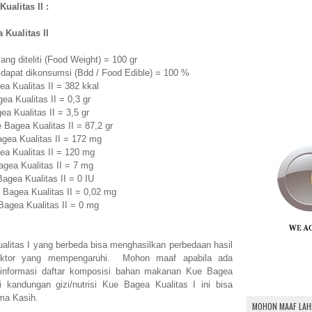
ualitas II :
 Kualitas II
ng diteliti (Food Weight) = 100 gr
 dapat dikonsumsi (Bdd / Food Edible) = 100 %
 Kualitas II = 382 kkal
a Kualitas II = 0,3 gr
 Kualitas II = 3,5 gr
Bagea Kualitas II = 87,2 gr
ea Kualitas II = 172 mg
a Kualitas II = 120 mg
gea Kualitas II = 7 mg
gea Kualitas II = 0 IU
Bagea Kualitas II = 0,02 mg
agea Kualitas II = 0 mg
ualitas I yang berbeda bisa menghasilkan perbedaan hasil
faktor yang mempengaruhi. Mohon maaf apabila ada
 informasi daftar komposisi bahan makanan Kue Bagea
 kandungan gizi/nutrisi Kue Bagea Kualitas I ini bisa
ma Kasih.
MOHON MAAF LAH