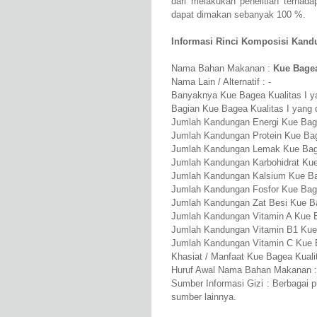
dari melakukan penelitian terhad
dapat dimakan sebanyak 100 %.
Informasi Rinci Komposisi Kandu
Nama Bahan Makanan :
Kue Bagea
Nama Lain / Alternatif : -
Banyaknya Kue Bagea Kualitas I yan
Bagian Kue Bagea Kualitas I yang 
Jumlah Kandungan Energi Kue Bage
Jumlah Kandungan Protein Kue Bage
Jumlah Kandungan Lemak Kue Bagea
Jumlah Kandungan Karbohidrat Kue 
Jumlah Kandungan Kalsium Kue Bag
Jumlah Kandungan Fosfor Kue Bage
Jumlah Kandungan Zat Besi Kue Ba
Jumlah Kandungan Vitamin A Kue B
Jumlah Kandungan Vitamin B1 Kue 
Jumlah Kandungan Vitamin C Kue B
Khasiat / Manfaat Kue Bagea Kualit
Huruf Awal Nama Bahan Makanan :
Sumber Informasi Gizi : Berbagai 
sumber lainnya.