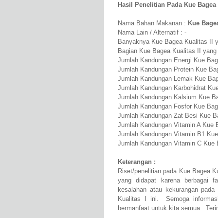
Hasil Penelitian Pada Kue Bagea K
Nama Bahan Makanan :
Kue Bagea
Nama Lain / Alternatif : -
Banyaknya Kue Bagea Kualitas II ya
Bagian Kue Bagea Kualitas II yang
Jumlah Kandungan Energi Kue Bagea
Jumlah Kandungan Protein Kue Bage
Jumlah Kandungan Lemak Kue Bagea
Jumlah Kandungan Karbohidrat Kue 
Jumlah Kandungan Kalsium Kue Bag
Jumlah Kandungan Fosfor Kue Bage
Jumlah Kandungan Zat Besi Kue Ba
Jumlah Kandungan Vitamin A Kue Ba
Jumlah Kandungan Vitamin B1 Kue 
Jumlah Kandungan Vitamin C Kue B
Keterangan :
Riset/penelitian pada Kue Bagea K
yang didapat karena berbagai 
kesalahan atau kekurangan pada
Kualitas I ini. Semoga informasi
bermanfaat untuk kita semua. Teri