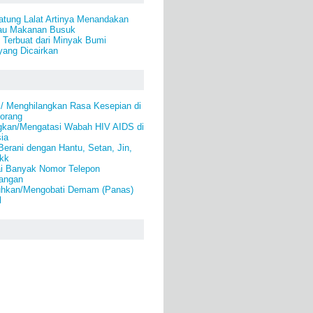
atung Lalat Artinya Menandakan
tau Makanan Busuk
) Terbuat dari Minyak Bumi
yang Dicairkan
 / Menghilangkan Rasa Kesepian di
eorang
gkan/Mengatasi Wabah HIV AIDS di
ia
Berani dengan Hantu, Setan, Jin,
kk
i Banyak Nomor Telepon
angan
hkan/Mengobati Demam (Panas)
l