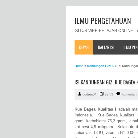
ILMU PENGETAHUAN
SITUS WEB BELAJAR ONLINE 
DEPAN
DAFTAR ISI
ILMU PE
Home
»
Kandungan Gizi K
»
Isi Kandungan
ISI KANDUNGAN GIZI KUE BAGEA 
godam64
22:53
Komentari
Kue Bagea Kualitas I
adalah mak
Indonesia. Kue Bagea Kualitas I 
gram, karbohidrat 76,3 gram, lema
zat besi 4,9 miligram. Selain itu
sebanyak 13 IU, vitamin B1 0,08 m