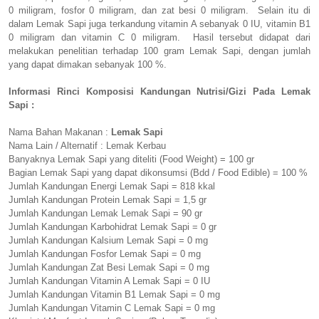
0 miligram, fosfor 0 miligram, dan zat besi 0 miligram. Selain itu di
dalam Lemak Sapi juga terkandung vitamin A sebanyak 0 IU, vitamin B1
0 miligram dan vitamin C 0 miligram. Hasil tersebut didapat dari
melakukan penelitian terhadap 100 gram Lemak Sapi, dengan jumlah
yang dapat dimakan sebanyak 100 %.
Informasi Rinci Komposisi Kandungan Nutrisi/Gizi Pada Lemak
Sapi :
Nama Bahan Makanan :
Lemak Sapi
Nama Lain / Alternatif : Lemak Kerbau
Banyaknya Lemak Sapi yang diteliti (Food Weight) = 100 gr
Bagian Lemak Sapi yang dapat dikonsumsi (Bdd / Food Edible) = 100 %
Jumlah Kandungan Energi Lemak Sapi = 818 kkal
Jumlah Kandungan Protein Lemak Sapi = 1,5 gr
Jumlah Kandungan Lemak Lemak Sapi = 90 gr
Jumlah Kandungan Karbohidrat Lemak Sapi = 0 gr
Jumlah Kandungan Kalsium Lemak Sapi = 0 mg
Jumlah Kandungan Fosfor Lemak Sapi = 0 mg
Jumlah Kandungan Zat Besi Lemak Sapi = 0 mg
Jumlah Kandungan Vitamin A Lemak Sapi = 0 IU
Jumlah Kandungan Vitamin B1 Lemak Sapi = 0 mg
Jumlah Kandungan Vitamin C Lemak Sapi = 0 mg