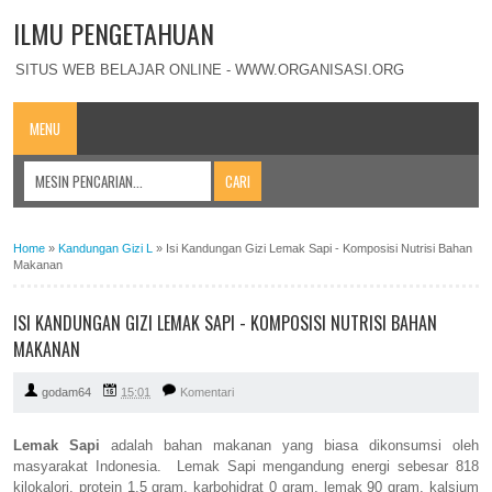
ILMU PENGETAHUAN
SITUS WEB BELAJAR ONLINE - WWW.ORGANISASI.ORG
MENU
Home
»
Kandungan Gizi L
»
Isi Kandungan Gizi Lemak Sapi - Komposisi Nutrisi Bahan
Makanan
ISI KANDUNGAN GIZI LEMAK SAPI - KOMPOSISI NUTRISI BAHAN
MAKANAN
godam64
15:01
Komentari
Lemak Sapi
adalah bahan makanan yang biasa dikonsumsi oleh
masyarakat Indonesia. Lemak Sapi mengandung energi sebesar 818
kilokalori, protein 1,5 gram, karbohidrat 0 gram, lemak 90 gram, kalsium