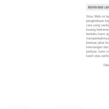
MOHON MAAF LAH
Situs Web ini be
pengetahuan k
cara yang santa
kurang berkena
beritahu kami a
memperbaikinya.
berbuat jahat ke
kekurangan dan
perbuat, kami m
kasih atas perh
Dib