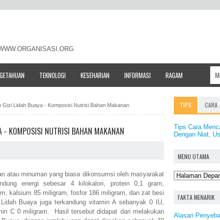
- WWW.ORGANISASI.ORG
NGETAHUAN
TEKNOLOGI
KESEHARIAN
INFORMASI
RAGAM
TIPS
CARA
n Gizi Lidah Buaya - Komposisi Nutrisi Bahan Makanan
Tips Cara Menc
YA - KOMPOSISI NUTRISI BAHAN MAKANAN
Dengan Niat, U
MENU UTAMA
n atau minuman yang biasa dikonsumsi oleh masyarakat
ung energi sebesar 4 kilokalori, protein 0,1 gram,
m, kalsium 85 miligram, fosfor 186 miligram, dan zat besi
FAKTA MENARIK
m Lidah Buaya juga terkandung vitamin A sebanyak 0 IU,
min C 0 miligram. Hasil tersebut didapat dari melakukan
Alasan Penyeb