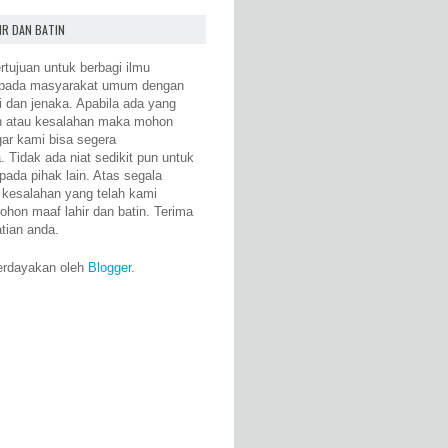
IR DAN BATIN
rtujuan untuk berbagi ilmu
epada masyarakat umum dengan
i dan jenaka. Apabila ada yang
n atau kesalahan maka mohon
gar kami bisa segera
 Tidak ada niat sedikit pun untuk
pada pihak lain. Atas segala
 kesalahan yang telah kami
ohon maaf lahir dan batin. Terima
atian anda.
erdayakan oleh
Blogger
.