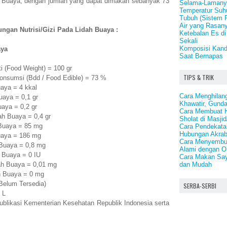
ah Buaya, dengan jumlah yang dapat dimakan sebanyak 73
Selama-Lamany
Temperatur Suh
Tubuh (Sistem 
Air yang Rasany
ngan Nutrisi/Gizi Pada Lidah Buaya :
Ketebalan Es di
Sekali
Komposisi Kand
aya
Saat Bernapas
i (Food Weight) = 100 gr
TIPS & TRIK
onsumsi (Bdd / Food Edible) = 73 %
aya = 4 kkal
Cara Menghilan
uaya = 0,1 gr
Khawatir, Gund
aya = 0,2 gr
Cara Membuat H
ah Buaya = 0,4 gr
Sholat di Masji
Buaya = 85 mg
Cara Pendekata
Hubungan Akrab
uaya = 186 mg
Cara Menyembuh
Buaya = 0,8 mg
Alami dengan O
 Buaya = 0 IU
Cara Makan Say
dan Mudah
ah Buaya = 0,01 mg
h Buaya = 0 mg
(Belum Tersedia)
SERBA-SERBI
 L
publikasi Kementerian Kesehatan Republik Indonesia serta