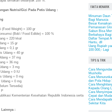
dapat dimakan sebanyak 100 %.
FAKTA MENARIK
ngan Nutrisi/Gizi Pada Petis Udang :
Minuman Daun 
ng
Bagi Manusia
Besar Kenaikan
Pemanasan Glob
i (Food Weight) = 100 gr
Sabun Bisa Men
onsumsi (Bdd / Food Edible) = 100 %
Berbahaya Bagi
Daftar Tempat A
ang = 220 kkal
Hantu, dll
dang = 15 gr
Uang Rupiah ya
ang = 0,1 gr
100.000,- Lagi
is Udang = 40 gr
Udang = 37 mg
TIPS & TRIK
dang = 36 mg
 Udang = 3 mg
Cara Mengundan
 Udang = 0 IU
Musholla
is Udang = 0 mg
Cara Menurunkan
dan Pola Hidup
s Udang = 0 mg
Cara Menghilan
(Belum Tersedia)
Kepada Orang L
 P
Cara Menyimpan 
publikasi Kementerian Kesehatan Republik Indonesia serta
Cepat dan Mud
Cara Mendapatk
Sekitar Kita
 Lainnya :