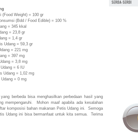
SERBA-SERBI
ng
i (Food Weight) = 100 gr
onsumsi (Bdd / Food Edible) = 100 %
ang = 345 kkal
ang = 23,8 gr
ang = 1,4 gr
s Udang = 59,3 gr
Udang = 221 mg
dang = 397 mg
Udang = 3,8 mg
 Udang = 6 IU
is Udang = 1,02 mg
s Udang = 0 mg
g yang berbeda bisa menghasilkan perbedaan hasil yang
yang mempengaruhi. Mohon maaf apabila ada kesalahan
aftar komposisi bahan makanan Petis Udang ini. Semoga
Petis Udang ini bisa bermanfaat untuk kita semua. Terima