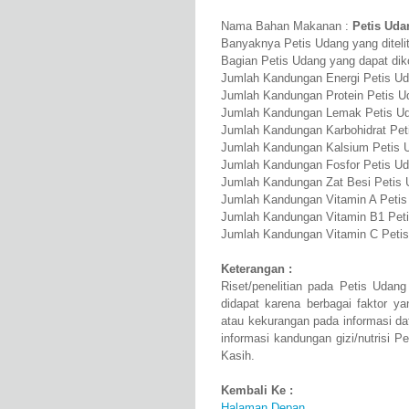
Nama Bahan Makanan :
Petis Uda
Banyaknya Petis Udang yang ditelit
Bagian Petis Udang yang dapat dik
Jumlah Kandungan Energi Petis Ud
Jumlah Kandungan Protein Petis Ud
Jumlah Kandungan Lemak Petis Ud
Jumlah Kandungan Karbohidrat Peti
Jumlah Kandungan Kalsium Petis 
Jumlah Kandungan Fosfor Petis U
Jumlah Kandungan Zat Besi Petis 
Jumlah Kandungan Vitamin A Petis
Jumlah Kandungan Vitamin B1 Pet
Jumlah Kandungan Vitamin C Peti
Keterangan :
Riset/penelitian pada Petis Udan
didapat karena berbagai faktor 
atau kekurangan pada informasi d
informasi kandungan gizi/nutrisi 
Kasih.
Kembali Ke :
Halaman Depan