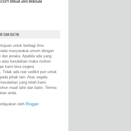
IR DAN BATIN
rtujuan untuk berbagi ilmu
epada masyarakat umum dengan
i dan jenaka. Apabila ada yang
n atau kesalahan maka mohon
gar kami bisa segera
 Tidak ada niat sedikit pun untuk
pada pihak lain. Atas segala
 kesalahan yang telah kami
ohon maaf lahir dan batin. Terima
atian anda.
erdayakan oleh
Blogger
.