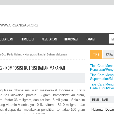
- WWW.ORGANISASI.ORG
NGETAHUAN
TEKNOLOGI
KESEHARIAN
INFORMASI
RAGAM
TIPS
CARA
n Gizi Petis Udang - Komposisi Nutrisi Bahan Makanan
Tips Cara Mence
NG - KOMPOSISI NUTRISI BAHAN MAKANAN
Penularan/Penye
Tips Cara Meng
Supermarket/Mi
Tips Cara Mengh
Pada Tubuh/Pen
 biasa dikonsumsi oleh masyarakat Indonesia. Petis
220 kilokalori, protein 15 gram, karbohidrat 40 gram,
MENU UTAMA
, fosfor 36 miligram, dan zat besi 3 miligram. Selain itu
ung vitamin A sebanyak 0 IU, vitamin B1 0 miligram dan
but didapat dari melakukan penelitian terhadap 100 gram