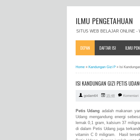
ILMU PENGETAHUAN
SITUS WEB BELAJAR ONLINE 
DEPAN
DAFTAR ISI
ILMU PE
Home
»
Kandungan Gizi P
»
Isi Kandunga
ISI KANDUNGAN GIZI PETIS UDA
godam64
15:48
Komentari
Petis Udang
adalah makanan yang
Udang mengandung energi sebesar 
lemak 0,1 gram, kalsium 37 miligram
di dalam Petis Udang juga terkand
vitamin C 0 miligram. Hasil terse