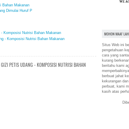
isi Bahan Makanan
ng Dimulai Huruf P
n - Komposisi Nutrisi Bahan Makanan
MOHON MAAF LAH
ang - Komposisi Nutrisi Bahan Makanan
Situs Web ini be
pengetahuan k
cara yang santa
kurang berkena
GIZI PETIS UDANG - KOMPOSISI NUTRISI BAHAN
beritahu kami a
memperbaikinya.
berbuat jahat ke
kekurangan dan
perbuat, kami m
kasih atas perh
Dib