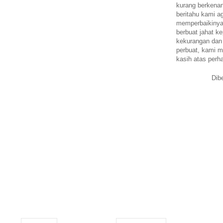
kurang berkena
beritahu kami a
memperbaikinya.
berbuat jahat ke
kekurangan dan
perbuat, kami m
kasih atas perh
Dib