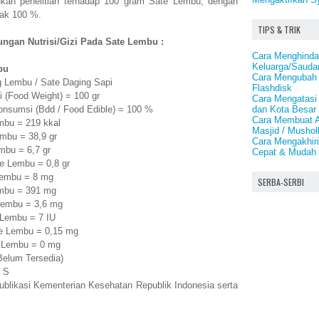
kukan penelitian terhadap 100 gram Sate Lembu, dengan
yak 100 %.
TIPS & TRIK
ngan Nutrisi/Gizi Pada Sate Lembu :
Cara Menghindar
Keluarga/Saudar
bu
Cara Mengubah 
ng Lembu / Sate Daging Sapi
Flashdisk
i (Food Weight) = 100 gr
Cara Mengatasi
dan Kota Besar 
onsumsi (Bdd / Food Edible) = 100 %
Cara Membuat A
mbu = 219 kkal
Masjid / Mushol
mbu = 38,9 gr
Cara Mengakhiri
bu = 6,7 gr
Cepat & Mudah
e Lembu = 0,8 gr
Lembu = 8 mg
SERBA-SERBI
mbu = 391 mg
Lembu = 3,6 mg
 Lembu = 7 IU
e Lembu = 0,15 mg
 Lembu = 0 mg
Belum Tersedia)
 S
publikasi Kementerian Kesehatan Republik Indonesia serta