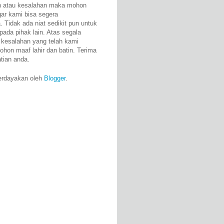
n atau kesalahan maka mohon
gar kami bisa segera
 Tidak ada niat sedikit pun untuk
pada pihak lain. Atas segala
 kesalahan yang telah kami
ohon maaf lahir dan batin. Terima
atian anda.
erdayakan oleh
Blogger
.