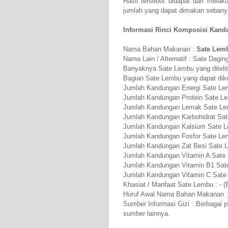
Hasil tersebut didapat dari mela
jumlah yang dapat dimakan seban
Informasi Rinci Komposisi Kandu
Nama Bahan Makanan :
Sate Lem
Nama Lain / Alternatif : Sate Dagi
Banyaknya Sate Lembu yang ditelit
Bagian Sate Lembu yang dapat dik
Jumlah Kandungan Energi Sate Le
Jumlah Kandungan Protein Sate Le
Jumlah Kandungan Lemak Sate Lem
Jumlah Kandungan Karbohidrat Sat
Jumlah Kandungan Kalsium Sate 
Jumlah Kandungan Fosfor Sate Le
Jumlah Kandungan Zat Besi Sate 
Jumlah Kandungan Vitamin A Sate
Jumlah Kandungan Vitamin B1 Sat
Jumlah Kandungan Vitamin C Sate
Khasiat / Manfaat Sate Lembu : - (
Huruf Awal Nama Bahan Makanan :
Sumber Informasi Gizi : Berbagai 
sumber lainnya.