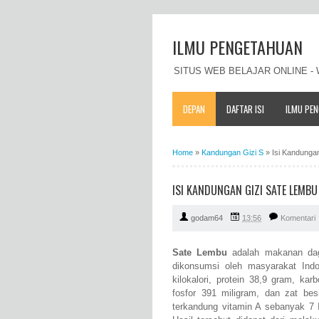
ILMU PENGETAHUAN
SITUS WEB BELAJAR ONLINE 
DEPAN
DAFTAR ISI
ILMU PE
Home
»
Kandungan Gizi S
»
Isi Kandunga
ISI KANDUNGAN GIZI SATE LEMB
godam64
13:56
Komentari
Sate Lembu
adalah makanan dag
dikonsumsi oleh masyarakat In
kilokalori, protein 38,9 gram, ka
fosfor 391 miligram, dan zat be
terkandung vitamin A sebanyak 7 