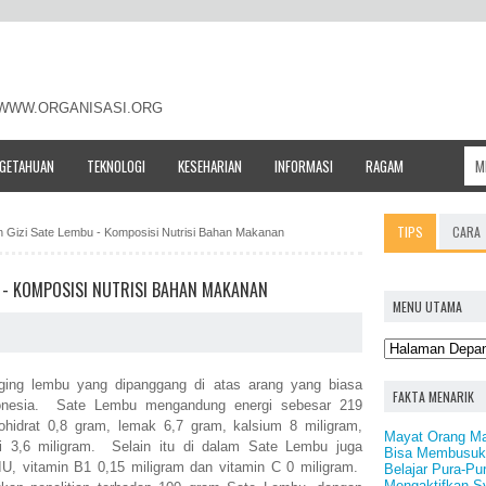
- WWW.ORGANISASI.ORG
NGETAHUAN
TEKNOLOGI
KESEHARIAN
INFORMASI
RAGAM
TIPS
CARA
n Gizi Sate Lembu - Komposisi Nutrisi Bahan Makanan
U - KOMPOSISI NUTRISI BAHAN MAKANAN
MENU UTAMA
ing lembu yang dipanggang di atas arang yang biasa
FAKTA MENARIK
donesia. Sate Lembu mengandung energi sebesar 219
rbohidrat 0,8 gram, lemak 6,7 gram, kalsium 8 miligram,
Mayat Orang Ma
si 3,6 miligram. Selain itu di dalam Sate Lembu juga
Bisa Membusuk
IU, vitamin B1 0,15 miligram dan vitamin C 0 miligram.
Belajar Pura-Pu
Mengaktifkan Sy