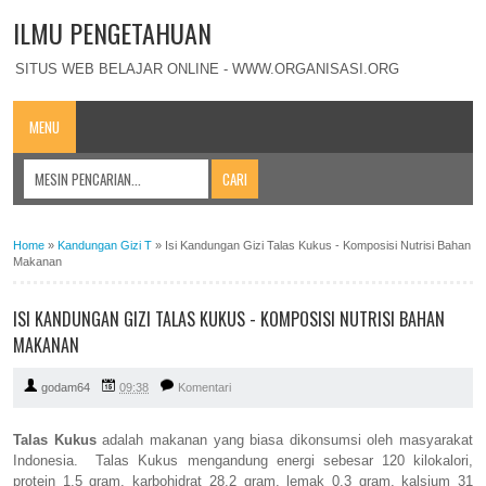
ILMU PENGETAHUAN
SITUS WEB BELAJAR ONLINE - WWW.ORGANISASI.ORG
MENU
Home
»
Kandungan Gizi T
»
Isi Kandungan Gizi Talas Kukus - Komposisi Nutrisi Bahan
Makanan
ISI KANDUNGAN GIZI TALAS KUKUS - KOMPOSISI NUTRISI BAHAN
MAKANAN
godam64
09:38
Komentari
Talas Kukus
adalah makanan yang biasa dikonsumsi oleh masyarakat
Indonesia. Talas Kukus mengandung energi sebesar 120 kilokalori,
protein 1,5 gram, karbohidrat 28,2 gram, lemak 0,3 gram, kalsium 31