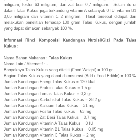
miligram, fosfor 63 miligram, dan zat besi 0,7 miligram. Selain itu di
dalam Talas Kukus juga terkandung vitamin A sebanyak 0 IU, vitamin B1
0,05 miligram dan vitamin C 2 miligram. Hasil tersebut didapat dari
melakukan penelitian terhadap 100 gram Talas Kukus, dengan jumlah
yang dapat dimakan sebanyak 100 %.
Informasi Rinci Komposisi Kandungan Nutrisi/Gizi Pada Talas
Kukus :
Nama Bahan Makanan :
Talas Kukus
Nama Lain / Alternatif : -
Banyaknya Talas Kukus yang diteliti (Food Weight) = 100 gr
Bagian Talas Kukus yang dapat dikonsumsi (Bdd / Food Edible) = 100 %
Jumlah Kandungan Energi Talas Kukus = 120 kkal
Jumlah Kandungan Protein Talas Kukus = 1,5 gr
Jumlah Kandungan Lemak Talas Kukus = 0,3 gr
Jumlah Kandungan Karbohidrat Talas Kukus = 28,2 gr
Jumlah Kandungan Kalsium Talas Kukus = 31 mg
Jumlah Kandungan Fosfor Talas Kukus = 63 mg
Jumlah Kandungan Zat Besi Talas Kukus = 0,7 mg
Jumlah Kandungan Vitamin A Talas Kukus = 0 IU
Jumlah Kandungan Vitamin B1 Talas Kukus = 0,05 mg
Jumlah Kandungan Vitamin C Talas Kukus = 2 mg