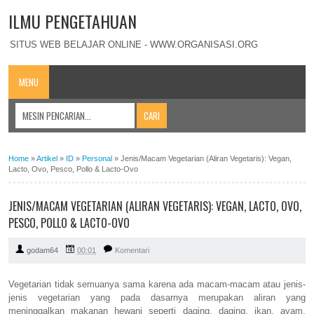
ILMU PENGETAHUAN
SITUS WEB BELAJAR ONLINE - WWW.ORGANISASI.ORG
MENU
Home
»
Artikel
»
ID
»
Personal
»
Jenis/Macam Vegetarian (Aliran Vegetaris): Vegan,
Lacto, Ovo, Pesco, Pollo & Lacto-Ovo
JENIS/MACAM VEGETARIAN (ALIRAN VEGETARIS): VEGAN, LACTO, OVO,
PESCO, POLLO & LACTO-OVO
godam64
00:01
Komentari
Vegetarian tidak semuanya sama karena ada macam-macam atau jenis-
jenis vegetarian yang pada dasarnya merupakan aliran yang
meninggalkan makanan hewani seperti daging, daging, ikan, ayam,