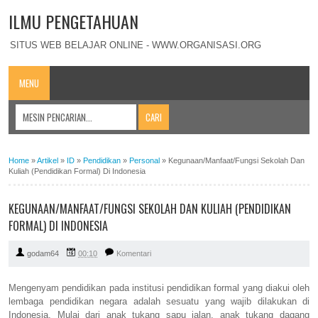
ILMU PENGETAHUAN
SITUS WEB BELAJAR ONLINE - WWW.ORGANISASI.ORG
MENU
Home
»
Artikel
»
ID
»
Pendidikan
»
Personal
»
Kegunaan/Manfaat/Fungsi Sekolah Dan
Kuliah (Pendidikan Formal) Di Indonesia
KEGUNAAN/MANFAAT/FUNGSI SEKOLAH DAN KULIAH (PENDIDIKAN
FORMAL) DI INDONESIA
godam64
00:10
Komentari
Mengenyam pendidikan pada institusi pendidikan formal yang diakui oleh
lembaga pendidikan negara adalah sesuatu yang wajib dilakukan di
Indonesia. Mulai dari anak tukang sapu jalan, anak tukang dagang