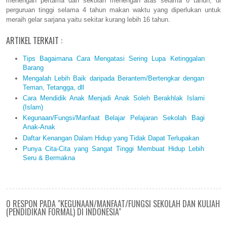
menengah pertama dan sekolah menengah atas selama 6 tahun, di
perguruan tinggi selama 4 tahun makan waktu yang diperlukan untuk
meraih gelar sarjana yaitu sekitar kurang lebih 16 tahun.
ARTIKEL TERKAIT :
Tips Bagaimana Cara Mengatasi Sering Lupa Ketinggalan
Barang
Mengalah Lebih Baik daripada Berantem/Bertengkar dengan
Teman, Tetangga, dll
Cara Mendidik Anak Menjadi Anak Soleh Berakhlak Islami
(Islam)
Kegunaan/Fungsi/Manfaat Belajar Pelajaran Sekolah Bagi
Anak-Anak
Daftar Kenangan Dalam Hidup yang Tidak Dapat Terlupakan
Punya Cita-Cita yang Sangat Tinggi Membuat Hidup Lebih
Seru & Bermakna
0 RESPON PADA "KEGUNAAN/MANFAAT/FUNGSI SEKOLAH DAN KULIAH
(PENDIDIKAN FORMAL) DI INDONESIA"