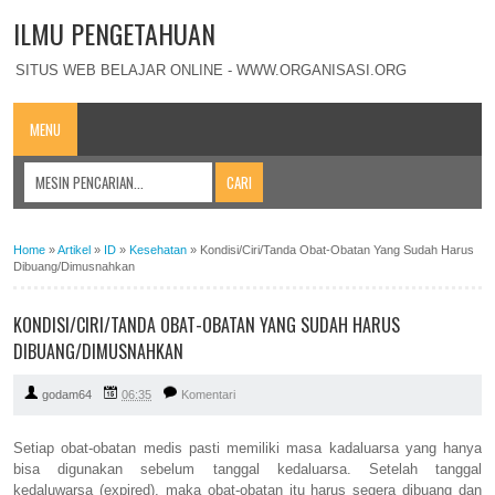
ILMU PENGETAHUAN
SITUS WEB BELAJAR ONLINE - WWW.ORGANISASI.ORG
MENU
Home
»
Artikel
»
ID
»
Kesehatan
»
Kondisi/Ciri/Tanda Obat-Obatan Yang Sudah Harus
Dibuang/Dimusnahkan
KONDISI/CIRI/TANDA OBAT-OBATAN YANG SUDAH HARUS
DIBUANG/DIMUSNAHKAN
godam64
06:35
Komentari
Setiap obat-obatan medis pasti memiliki masa kadaluarsa yang hanya
bisa digunakan sebelum tanggal kedaluarsa. Setelah tanggal
kedaluwarsa (expired), maka obat-obatan itu harus segera dibuang dan