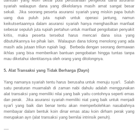
bantuan yang lebih besar pula perusahaan pengelola dana asuransi
syariah walaupun dana yang dikelolanya masih amat sangat besar
sekali. Jika seorang peserta asuransi syariah yang miskin papa butuh
uang dua puluh juta rupiah untuk operasi jantung, namun
keikutsertaannya dalam asuransi syariah hanya menghasilkan manfaat
sebesar sepuluh juta rupiah pertahun untuk manfaat pengobatan penyakit
kritis, maka peserta tersebut harus mencari dana sisa yang
dibutuhkannya ke pihak lain. Walaupun dana tolong menolong yang ada
masih ada jutaan triliun rupiah lagi. Berbeda dengan seorang dermawan
ikhlas yang bisa memberikan bantuan pengobatan hingga tuntas tanpa
mau diketahui identitasnya oleh orang yang ditolongnya.
5. Alat Transaksi yang Tidak Berharga (Dayn)
Yang namanya syariah tentu harus berusaha untuk menuju syar'i. Salah
satu peraturan muamalah di zaman nabi dahulu adalah menggunakan
alat transaksi yang memiliki nilai yang baik yaitu contohnya seperti emas
dan perak. Jika asuransi syariah memiliki niat yang baik untuk menjadi
syar'i yang baik dan benar tentu akan memperbolehkan nasabahnya
membayar dalam bentuk koin dinar emas atau koin dirham perak yang
merupakan ayn (alat transaksi yang bernilai intrinsik penuh).
----