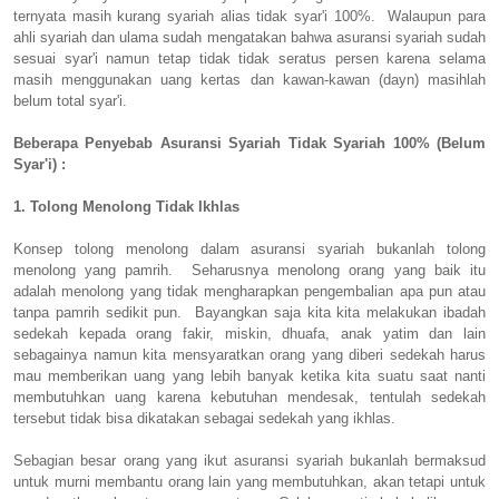
ternyata masih kurang syariah alias tidak syar'i 100%. Walaupun para
ahli syariah dan ulama sudah mengatakan bahwa asuransi syariah sudah
sesuai syar'i namun tetap tidak tidak seratus persen karena selama
masih menggunakan uang kertas dan kawan-kawan (dayn) masihlah
belum total syar'i.
Beberapa Penyebab Asuransi Syariah Tidak Syariah 100% (Belum
Syar'i) :
1. Tolong Menolong Tidak Ikhlas
Konsep tolong menolong dalam asuransi syariah bukanlah tolong
menolong yang pamrih. Seharusnya menolong orang yang baik itu
adalah menolong yang tidak mengharapkan pengembalian apa pun atau
tanpa pamrih sedikit pun. Bayangkan saja kita kita melakukan ibadah
sedekah kepada orang fakir, miskin, dhuafa, anak yatim dan lain
sebagainya namun kita mensyaratkan orang yang diberi sedekah harus
mau memberikan uang yang lebih banyak ketika kita suatu saat nanti
membutuhkan uang karena kebutuhan mendesak, tentulah sedekah
tersebut tidak bisa dikatakan sebagai sedekah yang ikhlas.
Sebagian besar orang yang ikut asuransi syariah bukanlah bermaksud
untuk murni membantu orang lain yang membutuhkan, akan tetapi untuk