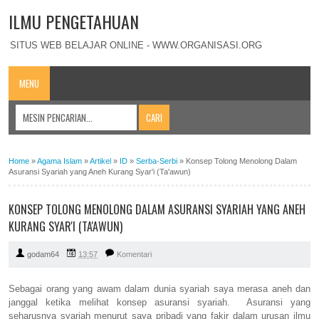
ILMU PENGETAHUAN
SITUS WEB BELAJAR ONLINE - WWW.ORGANISASI.ORG
MENU
Home
»
Agama Islam
»
Artikel
»
ID
»
Serba-Serbi
»
Konsep Tolong Menolong Dalam
Asuransi Syariah yang Aneh Kurang Syar'i (Ta'awun)
KONSEP TOLONG MENOLONG DALAM ASURANSI SYARIAH YANG ANEH
KURANG SYAR'I (TA'AWUN)
godam64
13:57
Komentari
Sebagai orang yang awam dalam dunia syariah saya merasa aneh dan
janggal ketika melihat konsep asuransi syariah. Asuransi yang
seharusnya syariah menurut saya pribadi yang fakir dalam urusan ilmu