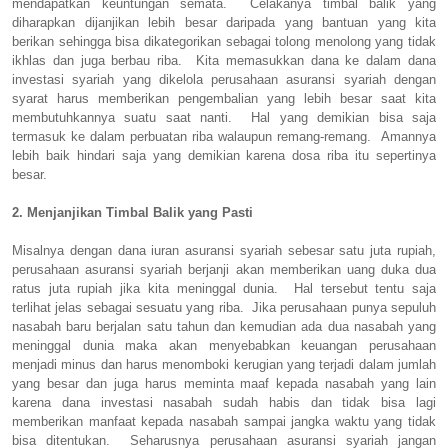
mendapatkan keuntungan semata. Celakanya timbal balik yang
diharapkan dijanjikan lebih besar daripada yang bantuan yang kita
berikan sehingga bisa dikategorikan sebagai tolong menolong yang tidak
ikhlas dan juga berbau riba. Kita memasukkan dana ke dalam dana
investasi syariah yang dikelola perusahaan asuransi syariah dengan
syarat harus memberikan pengembalian yang lebih besar saat kita
membutuhkannya suatu saat nanti. Hal yang demikian bisa saja
termasuk ke dalam perbuatan riba walaupun remang-remang. Amannya
lebih baik hindari saja yang demikian karena dosa riba itu sepertinya
besar.
2. Menjanjikan Timbal Balik yang Pasti
Misalnya dengan dana iuran asuransi syariah sebesar satu juta rupiah,
perusahaan asuransi syariah berjanji akan memberikan uang duka dua
ratus juta rupiah jika kita meninggal dunia. Hal tersebut tentu saja
terlihat jelas sebagai sesuatu yang riba. Jika perusahaan punya sepuluh
nasabah baru berjalan satu tahun dan kemudian ada dua nasabah yang
meninggal dunia maka akan menyebabkan keuangan perusahaan
menjadi minus dan harus menomboki kerugian yang terjadi dalam jumlah
yang besar dan juga harus meminta maaf kepada nasabah yang lain
karena dana investasi nasabah sudah habis dan tidak bisa lagi
memberikan manfaat kepada nasabah sampai jangka waktu yang tidak
bisa ditentukan. Seharusnya perusahaan asuransi syariah jangan