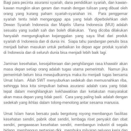
Bagi para pecinta asuransi syariah, dana pendidikan syariah, dan kawan-
kawan mungkin akan geram dan marah dengan tulisan yang dibuat oleh
orang yang kurang paham syariah-syariahan ini. Para penggemar
syariah tentu telah menganggap apa yang telah diperbolehkan oleh
Dewan Syariah Indonesia dan Majelis Ulama Indonesia (MUI) adalah
sesuatu yang sudah sah dan boleh dilakukan. Yang dicoba dilakukan
hanyalah mengungkapkan kejanggalan yang saya lihat dari produk
syariah di Indonesia dan di dunia ini. Siapa tahu pandangan penulis bisa
menjadi bahan masukan untuk perbaikan ke depan agar produk syariah
di Indonesia dan di seluruh dunia bisa menjadi lebih baik lagi.
Jaminan kesehatan, kesejahteraan dan penghilangan rasa khawatir akan
masa depan setiap orang adalah tugas utama pemerintah. Namun jika
pemerintah belum bisa mewujudkannya maka itu menjadi tugas bersama
Umat Islam. Allah SWT menyuburkan sedekah dan memusnahkan riba,
sehingga bisa kita simpulkan bahwa asuransi adalah cara yang tidak
tepat dalam menghilangkan kekhawatiran dan ketakutan masyarakat
akan masa depan yang tidak pasti. Cara yang paling baik adalah dengan
sedekah yang ikhlas dalam tolong-menolong antar sesama manusia.
Umat Islam harus bersatu padu bergotong royong membangun fasilitas
kesehatan sendiri, pabrik obat sendiri, lembaga riset penyakit dan obat
sendiri, pengawasan kesehatan sendiri, membangun industri di segala
bidang, membangun pertanian dkk, membuka milyaran peluang kerja dan