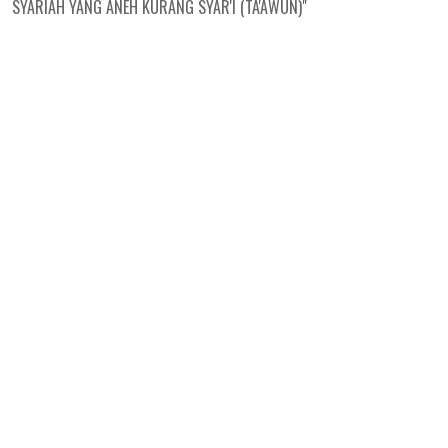
SYARIAH YANG ANEH KURANG SYAR'I (TA'AWUN)"