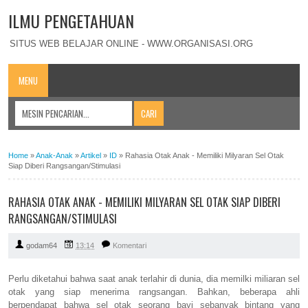
ILMU PENGETAHUAN
SITUS WEB BELAJAR ONLINE - WWW.ORGANISASI.ORG
MENU
Home
»
Anak-Anak
»
Artikel
»
ID
»
Rahasia Otak Anak - Memiliki Milyaran Sel Otak
Siap Diberi Rangsangan/Stimulasi
RAHASIA OTAK ANAK - MEMILIKI MILYARAN SEL OTAK SIAP DIBERI
RANGSANGAN/STIMULASI
godam64
13:14
Komentari
Perlu diketahui bahwa saat anak terlahir di dunia, dia memilki miliaran sel
otak yang siap menerima rangsangan. Bahkan, beberapa ahli
berpendapat bahwa sel otak seorang bayi sebanyak bintang yang