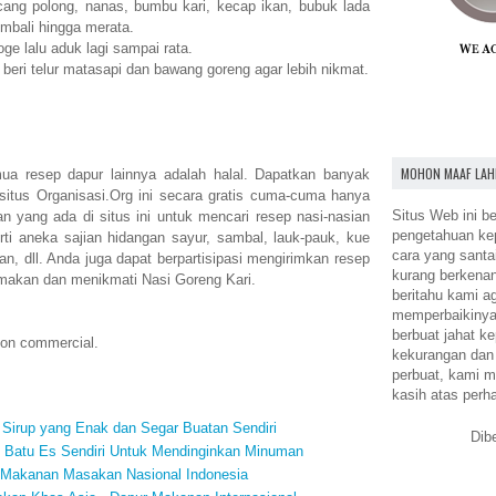
cang polong, nanas, bumbu kari, kecap ikan, bubuk lada
mbali hingga merata.
e lalu aduk lagi sampai rata.
eri telur matasapi dan bawang goreng agar lebih nikmat.
MOHON MAAF LAH
a resep dapur lainnya adalah halal. Dapatkan banyak
situs Organisasi.Org ini secara gratis cuma-cuma hanya
Situs Web ini be
an yang ada di situs ini untuk mencari resep nasi-nasian
pengetahuan k
rti aneka sajian hidangan sayur, sambal, lauk-pauk, kue
cara yang santa
n, dll. Anda juga dapat berpartisipasi mengirimkan resep
kurang berkena
 makan dan menikmati Nasi Goreng Kari.
beritahu kami a
memperbaikinya.
berbuat jahat ke
 non commercial.
kekurangan dan
perbuat, kami m
kasih atas perh
irup yang Enak dan Segar Buatan Sendiri
Dib
 Batu Es Sendiri Untuk Mendinginkan Minuman
 Makanan Masakan Nasional Indonesia