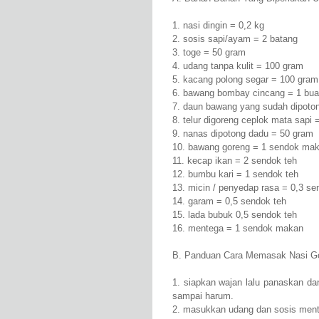
1. nasi dingin = 0,2 kg
2. sosis sapi/ayam = 2 batang
3. toge = 50 gram
4. udang tanpa kulit = 100 gram
5. kacang polong segar = 100 gram
6. bawang bombay cincang = 1 bu
7. daun bawang yang sudah dipoton
8. telur digoreng ceplok mata sapi =
9. nanas dipotong dadu = 50 gram
10. bawang goreng = 1 sendok ma
11. kecap ikan = 2 sendok teh
12. bumbu kari = 1 sendok teh
13. micin / penyedap rasa = 0,3 se
14. garam = 0,5 sendok teh
15. lada bubuk 0,5 sendok teh
16. mentega = 1 sendok makan
B. Panduan Cara Memasak Nasi Gor
1. siapkan wajan lalu panaskan d
sampai harum.
2. masukkan udang dan sosis ment