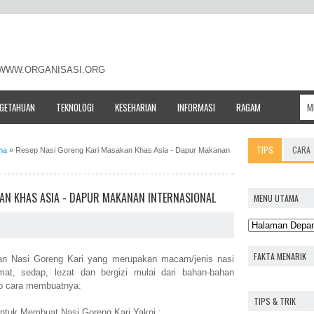
- WWW.ORGANISASI.ORG
NGETAHUAN
TEKNOLOGI
KESEHARIAN
INFORMASI
RAGAM
TIPS
CARA
ma
»
Resep Nasi Goreng Kari Masakan Khas Asia - Dapur Makanan
AN KHAS ASIA - DAPUR MAKANAN INTERNASIONAL
MENU UTAMA
FAKTA MENARIK
 Nasi Goreng Kari yang merupakan macam/jenis nasi
mat, sedap, lezat dan bergizi mulai dari bahan-bahan
ap cara membuatnya:
TIPS & TRIK
ntuk Membuat Nasi Goreng Kari Yakni :