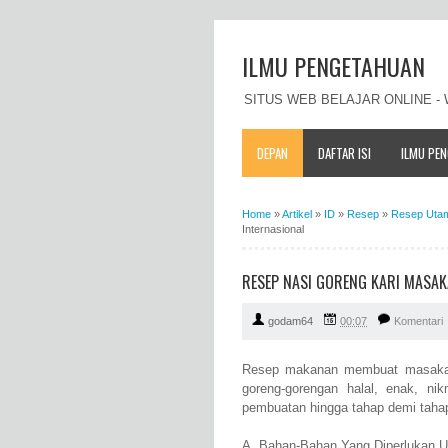
ILMU PENGETAHUAN
SITUS WEB BELAJAR ONLINE 
DEPAN
DAFTAR ISI
ILMU PE
Home
»
Artikel
»
ID
»
Resep
»
Resep Uta
Internasional
RESEP NASI GORENG KARI MASAK
godam64
00:07
Komentari
Resep makanan membuat masakan
goreng-gorengan halal, enak, nik
pembuatan hingga tahap demi tah
A. Bahan-Bahan Yang Diperlukan U