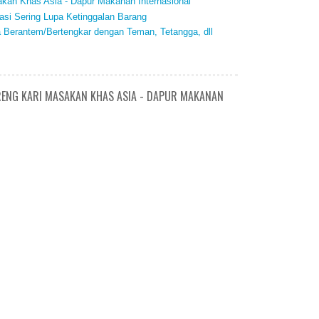
kan Khas Asia - Dapur Makanan Internasional
si Sering Lupa Ketinggalan Barang
a Berantem/Bertengkar dengan Teman, Tetangga, dll
RENG KARI MASAKAN KHAS ASIA - DAPUR MAKANAN