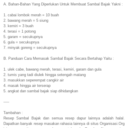
A. Bahan-Bahan Yang Diperlukan Untuk Membuat Sambal Bajak Yakni :
1. cabai lombok merah = 10 buah
2. bawang merah = 5 siung
3. kemiri = 3 buah
4. terasi = 1 potong
5. garam = secukupnya
6. gula = secukupnya
7. minyak goreng = secukupnya
B. Panduan Cara Memasak Sambal Bajak Secara Bertahap Yaitu :
1. ulek cabe, bawang merah, terasi, kemiri, garam dan gula
2. tumis yang tadi diulek hingga setengah matang
3. masukkan seperempat cangkir air
4. masak hingga air terserap
5. angkat dan sambal bajak siap dihidangkan
-----
Tambahan :
Resep Sambal Bajak dan semua resep dapur lainnya adalah halal.
Dapatkan banyak resep masakan rahasia lainnya di situs Organisasi.Org