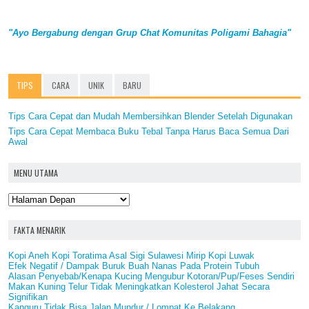
"Ayo Bergabung dengan Grup Chat Komunitas Poligami Bahagia"
TIPS
CARA
UNIK
BARU
Tips Cara Cepat dan Mudah Membersihkan Blender Setelah Digunakan
Tips Cara Cepat Membaca Buku Tebal Tanpa Harus Baca Semua Dari
Awal
MENU UTAMA
FAKTA MENARIK
Kopi Aneh Kopi Toratima Asal Sigi Sulawesi Mirip Kopi Luwak
Efek Negatif / Dampak Buruk Buah Nanas Pada Protein Tubuh
Alasan Penyebab/Kenapa Kucing Mengubur Kotoran/Pup/Feses Sendiri
Makan Kuning Telur Tidak Meningkatkan Kolesterol Jahat Secara
Signifikan
Kanguru Tidak Bisa Jalan Mundur / Lompat Ke Belakang