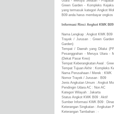
Utara - Meruya Selatan - Prapa
Green Garden - Kompleks Kejaks
yang termasuk kategori Angkot M
B09 anda harus membayar ongkos se
Informasi Rinci Angkot KWK B09
Nama Lengkap : Angkot KWK B09
Trayek / Jurusan : Green Garde
Garden)
Tempat / Daerah yang Dilalui (
Pesanggrahan - Meruya Utara - M
(Dekat Pasar Kreo)
Tempat Keberangkatan Awal : Gre
Tempat Tujuan Akhir : Kompleks K
Nama Perusahaan / Merek : KWK
Nomor Trayek / Jurusan : B09
Jenis Angkutan Umum : Angkot Mob
Pendingin Udara AC : Non AC
Kategori Wilayah : Jakarta
Status Angkot KWK B09 : Aktif
Sumber Informasi KWK B09 : Dinas
Keterangan Singkatan : Angkutan 
Keterangan Tambahan : -