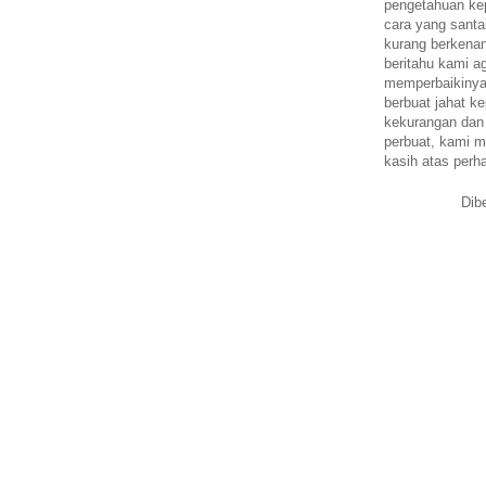
pengetahuan k
cara yang santa
kurang berkena
beritahu kami a
memperbaikinya.
berbuat jahat ke
kekurangan dan
perbuat, kami m
kasih atas perh
Dib