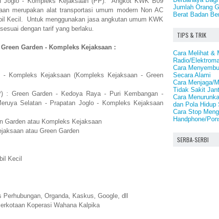
tan Joglo - Kompleks Kejaksaan (PP). Angkot KWK B09
Jumlah Orang G
aan merupakan alat transportasi umum modern Non AC
Berat Badan Ber
obil Kecil. Untuk menggunakan jasa angkutan umum KWK
suai dengan tarif yang berlaku.
TIPS & TRIK
 Green Garden - Kompleks Kejaksaan :
Cara Melihat &
Radio/Elektroma
Cara Menyembuh
Secara Alami
n - Kompleks Kejaksaan (Kompleks Kejaksaan - Green
Cara Menjaga/M
Tidak Sakit Jan
PP) : Green Garden - Kedoya Raya - Puri Kembangan -
Cara Menurunkan
eruya Selatan - Prapatan Joglo - Kompleks Kejaksaan
dan Pola Hidup
Cara Stop Meng
Handphone/Pons
en Garden atau Kompleks Kejaksaan
ejaksaan atau Green Garden
SERBA-SERBI
il Kecil
 Perhubungan, Organda, Kaskus, Google, dll
Perkotaan Koperasi Wahana Kalpika