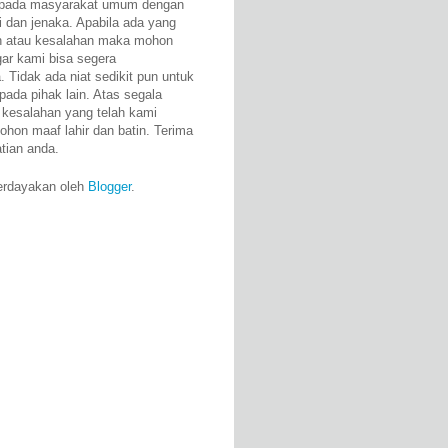
epada masyarakat umum dengan
i dan jenaka. Apabila ada yang
n atau kesalahan maka mohon
gar kami bisa segera
 Tidak ada niat sedikit pun untuk
pada pihak lain. Atas segala
 kesalahan yang telah kami
ohon maaf lahir dan batin. Terima
atian anda.
erdayakan oleh
Blogger
.