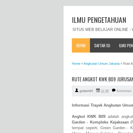
ILMU PENGETAHUAN
SITUS WEB BELAJAR ONLINE 
DEPAN
DAFTAR ISI
ILMU PE
Home
»
Angkutan Umum Jakarta
»
Rute 
RUTE ANGKOT KWK B09 JURUSAN
godam64
11:38
Komentari
Informasi Trayek Angkutan Umu
Angkot KWK B09
adalah angkut
Garden - Kompleks Kejaksaan
(P
tempat seperti, Green Garden -