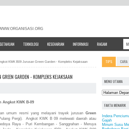
- WWW.ORGANISASI.ORG
NGETAHUAN
TEKNOLOGI
KESEHARIAN
INFORMASI
RAGAM
TIPS
CARA
Angkot KWK B09 Jurusan Green Garden - Kompleks Kejaksaan
 GREEN GARDEN - KOMPLEKS KEJAKSAAN
MENU UTAMA
m Angkot KWK B-09
FAKTA MENARIK
an umum resmi yang melayani trayek jurusan
Green
Indera Pencium
ulang Pergi). Angkot KWK B 09 melewati daerah atau
Gajah
 Kedoya Raya - Puri Kembangan - Sanggrahan - Meruya
Minum Susu Men
Berbahaya Bagi