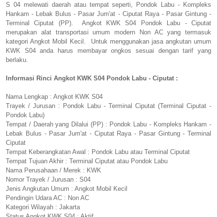
S 04 melewati daerah atau tempat seperti, Pondok Labu - Kompleks
Hankam - Lebak Bulus - Pasar Jum'at - Ciputat Raya - Pasar Gintung -
Terminal Ciputat (PP). Angkot KWK S04 Pondok Labu - Ciputat
merupakan alat transportasi umum modern Non AC yang termasuk
kategori Angkot Mobil Kecil. Untuk menggunakan jasa angkutan umum
KWK S04 anda harus membayar ongkos sesuai dengan tarif yang
berlaku.
Informasi Rinci Angkot KWK S04 Pondok Labu - Ciputat :
Nama Lengkap : Angkot KWK S04
Trayek / Jurusan : Pondok Labu - Terminal Ciputat (Terminal Ciputat -
Pondok Labu)
Tempat / Daerah yang Dilalui (PP) : Pondok Labu - Kompleks Hankam -
Lebak Bulus - Pasar Jum'at - Ciputat Raya - Pasar Gintung - Terminal
Ciputat
Tempat Keberangkatan Awal : Pondok Labu atau Terminal Ciputat
Tempat Tujuan Akhir : Terminal Ciputat atau Pondok Labu
Nama Perusahaan / Merek : KWK
Nomor Trayek / Jurusan : S04
Jenis Angkutan Umum : Angkot Mobil Kecil
Pendingin Udara AC : Non AC
Kategori Wilayah : Jakarta
Status Angkot KWK S04 : Aktif