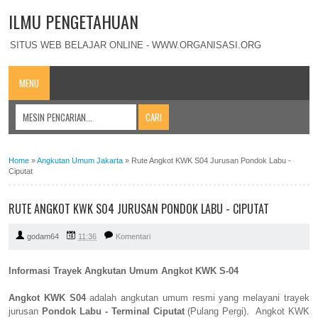
ILMU PENGETAHUAN
SITUS WEB BELAJAR ONLINE - WWW.ORGANISASI.ORG
MENU
Home
»
Angkutan Umum Jakarta
»
Rute Angkot KWK S04 Jurusan Pondok Labu -
Ciputat
RUTE ANGKOT KWK S04 JURUSAN PONDOK LABU - CIPUTAT
godam64
11:36
Komentari
Informasi Trayek Angkutan Umum Angkot KWK S-04
Angkot KWK S04
adalah angkutan umum resmi yang melayani trayek
jurusan
Pondok Labu - Terminal Ciputat
(Pulang Pergi). Angkot KWK