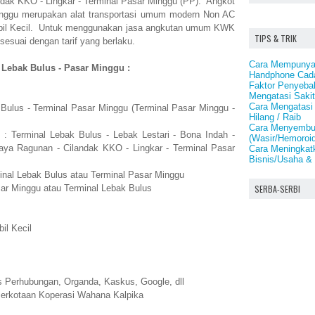
dak KKO - Lingkar - Terminal Pasar Minggu (PP). Angkot
nggu merupakan alat transportasi umum modern Non AC
obil Kecil. Untuk menggunakan jasa angkutan umum KWK
TIPS & TRIK
suai dengan tarif yang berlaku.
Cara Mempunya
Lebak Bulus - Pasar Minggu :
Handphone Cad
Faktor Penyeba
Mengatasi Saki
Cara Mengatasi
 Bulus - Terminal Pasar Minggu (Terminal Pasar Minggu -
Hilang / Raib
Cara Menyembu
 : Terminal Lebak Bulus - Lebak Lestari - Bona Indah -
(Wasir/Hemoroid
ya Ragunan - Cilandak KKO - Lingkar - Terminal Pasar
Cara Meningkat
Bisnis/Usaha & 
nal Lebak Bulus atau Terminal Pasar Minggu
SERBA-SERBI
sar Minggu atau Terminal Lebak Bulus
il Kecil
 Perhubungan, Organda, Kaskus, Google, dll
Perkotaan Koperasi Wahana Kalpika