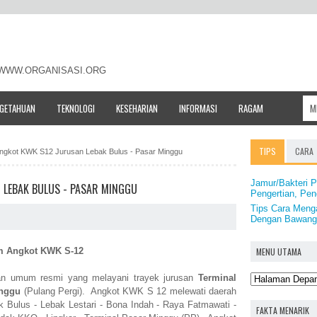
- WWW.ORGANISASI.ORG
NGETAHUAN
TEKNOLOGI
KESEHARIAN
INFORMASI
RAGAM
TIPS
CARA
ngkot KWK S12 Jurusan Lebak Bulus - Pasar Minggu
Jamur/Bakteri P
 LEBAK BULUS - PASAR MINGGU
Pengertian, Pe
Tips Cara Men
Dengan Bawang
MENU UTAMA
m Angkot KWK S-12
n umum resmi yang melayani trayek jurusan
Terminal
inggu
(Pulang Pergi). Angkot KWK S 12 melewati daerah
ak Bulus - Lebak Lestari - Bona Indah - Raya Fatmawati -
FAKTA MENARIK