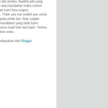
i dan jenaka. Apabila ada yang
n atau kesalahan maka mohon
gar kami bisa segera
 Tidak ada niat sedikit pun untuk
pada pihak lain. Atas segala
 kesalahan yang telah kami
ohon maaf lahir dan batin. Terima
atian anda.
erdayakan oleh
Blogger
.