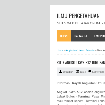
ILMU PENGETAHUAN
SITUS WEB BELAJAR ONLINE 
DEPAN
DAFTAR ISI
ILMU PE
Home
»
Angkutan Umum Jakarta
»
Rute A
RUTE ANGKOT KWK S12 JURUSAN
godam64
11:33
Komentari
Informasi Trayek Angkutan Umu
Angkot KWK S12
adalah angkuta
Lebak Bulus - Terminal Pasar M
atau tempat seperti, Terminal Leb