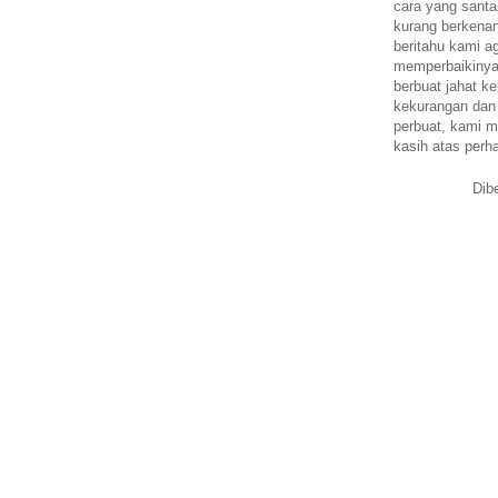
cara yang santa
kurang berkena
beritahu kami a
memperbaikinya.
berbuat jahat ke
kekurangan dan
perbuat, kami m
kasih atas perh
Dib