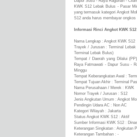
Dapur Susu - Raya Ragunan - Cilan
KWK S12 Lebak Bulus - Pasar Mi
yang termasuk kategori Angkot M
S12 anda harus membayar ongkos se
Informasi Rinci Angkot KWK S12 
Nama Lengkap : Angkot KWK S12
Trayek / Jurusan : Terminal Lebak
Terminal Lebak Bulus)
Tempat / Daerah yang Dilalui (PP)
Raya Fatmawati - Dapur Susu - Ra
Minggu
Tempat Keberangkatan Awal : Termi
Tempat Tujuan Akhir : Terminal Pa
Nama Perusahaan / Merek : KWK
Nomor Trayek / Jurusan : S12
Jenis Angkutan Umum : Angkot Mob
Pendingin Udara AC : Non AC
Kategori Wilayah : Jakarta
Status Angkot KWK S12 : Aktif
Sumber Informasi KWK S12 : Dinas
Keterangan Singkatan : Angkutan 
Keterangan Tambahan : -