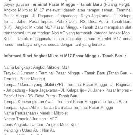
trayek jurusan
Terminal Pasar Minggu - Tanah Baru
(Pulang Pergi).
Angkot Mikrolet M 17 melewati daerah atau tempat seperti, Terminal
Pasar Minggu - Jl. Ragunan - Jatipadang - Raya Jagakarsa - Jl. Kelapa
Ijo - Jl. Jahe - Pasar Impres - Pabrik Ubin - RS. Desa Putra - Tanah Baru
(PP). Angkot Mikrolet M17 Pasar Minggu - Tanah Baru merupakan alat
transportasi umum modern Non AC yang termasuk kategori Angkot Mobil
Kecil. Untuk menggunakan jasa angkutan umum Mikrolet M17 anda
harus membayar ongkos sesuai dengan tarif yang berlaku.
Informasi Rinci Angkot Mikrolet M17 Pasar Minggu - Tanah Baru :
Nama Lengkap : Angkot Mikrolet M17
Trayek / Jurusan : Terminal Pasar Minggu - Tanah Baru (Tanah Baru -
Terminal Pasar Minggu)
Tempat / Daerah yang Dilalui (PP) : Terminal Pasar Minggu - Jl. Ragunan
- Jatipadang - Raya Jagakarsa - Jl. Kelapa Ijo - Jl. Jahe - Pasar Impres -
Pabrik Ubin - RS. Desa Putra - Tanah Baru
Tempat Keberangkatan Awal : Terminal Pasar Minggu atau Tanah Baru
Tempat Tujuan Akhir : Tanah Baru atau Terminal Pasar Minggu
Nama Perusahaan / Merek : Mikrolet
Nomor Trayek / Jurusan : M17
Jenis Angkutan Umum : Angkot Mobil Kecil
Pendingin Udara AC : Non AC