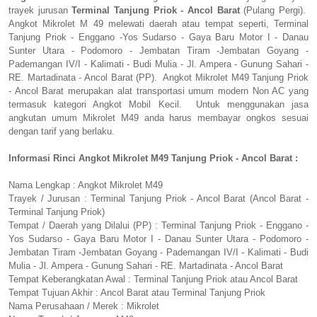
trayek jurusan
Terminal Tanjung Priok - Ancol Barat
(Pulang Pergi).
Angkot Mikrolet M 49 melewati daerah atau tempat seperti, Terminal
Tanjung Priok - Enggano -Yos Sudarso - Gaya Baru Motor I - Danau
Sunter Utara - Podomoro - Jembatan Tiram -Jembatan Goyang -
Pademangan IV/I - Kalimati - Budi Mulia - Jl. Ampera - Gunung Sahari -
RE. Martadinata - Ancol Barat (PP). Angkot Mikrolet M49 Tanjung Priok
- Ancol Barat merupakan alat transportasi umum modern Non AC yang
termasuk kategori Angkot Mobil Kecil. Untuk menggunakan jasa
angkutan umum Mikrolet M49 anda harus membayar ongkos sesuai
dengan tarif yang berlaku.
Informasi Rinci Angkot Mikrolet M49 Tanjung Priok - Ancol Barat :
Nama Lengkap : Angkot Mikrolet M49
Trayek / Jurusan : Terminal Tanjung Priok - Ancol Barat (Ancol Barat -
Terminal Tanjung Priok)
Tempat / Daerah yang Dilalui (PP) : Terminal Tanjung Priok - Enggano -
Yos Sudarso - Gaya Baru Motor I - Danau Sunter Utara - Podomoro -
Jembatan Tiram -Jembatan Goyang - Pademangan IV/I - Kalimati - Budi
Mulia - Jl. Ampera - Gunung Sahari - RE. Martadinata - Ancol Barat
Tempat Keberangkatan Awal : Terminal Tanjung Priok atau Ancol Barat
Tempat Tujuan Akhir : Ancol Barat atau Terminal Tanjung Priok
Nama Perusahaan / Merek : Mikrolet