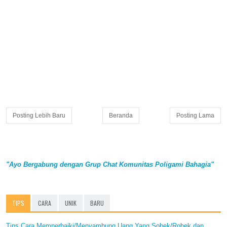
Posting Lebih Baru
Beranda
Posting Lama
"Ayo Bergabung dengan Grup Chat Komunitas Poligami Bahagia"
TIPS
CARA
UNIK
BARU
Tips Cara Memperbaiki/Menyambung Uang Yang Sobek/Robek dan