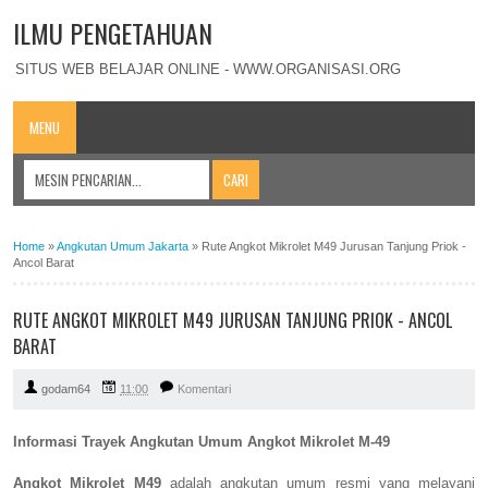
ILMU PENGETAHUAN
SITUS WEB BELAJAR ONLINE - WWW.ORGANISASI.ORG
MENU
Home
»
Angkutan Umum Jakarta
»
Rute Angkot Mikrolet M49 Jurusan Tanjung Priok -
Ancol Barat
RUTE ANGKOT MIKROLET M49 JURUSAN TANJUNG PRIOK - ANCOL
BARAT
godam64
11:00
Komentari
Informasi Trayek Angkutan Umum Angkot Mikrolet M-49
Angkot Mikrolet M49
adalah angkutan umum resmi yang melayani