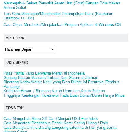
Mencegah & Bebas Penyakit Asam Urat (Gout) Dengan Pola Makan
Minum Sehat
Tips Cara Mencegah/Menghindari Perampokan Taksi (Kejahatan
Dirampok Di Taxi)
Cara Cepat Membuka/Menjalankan Program Aplikasi di Windows OS
MENU UTAMA
FAKTA MENARIK
Pasir Pantai yang Berwarna Merah di Indonesia
Gunung Buatan Manusia Terbuat Dari Garam di Jerman
Binatang Kodok/Katak Kecil yang Bisa Dilihat Isi Perutnya (Tembus
Pandang)
Keunikan Hewan / Binatang Kutub Utara dan Kutub Selatan
Tingginya Kandungan Kolesterol Pada Buah Durian/Duren Hanya Mitos
TIPS & TRIK
Cara Mengubah Micro SD Card Menjadi USB Flashdisk
Cara Mengatasi Penghapus Pensil Karet Sering Hilang / Raib
Cara Belanja Online Barang Langsung Diterima di Hari yang Sama
dengan Cepat