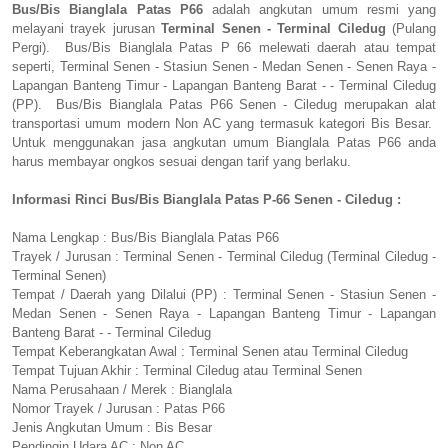
Bus/Bis Bianglala Patas P66
adalah angkutan umum resmi yang
melayani trayek jurusan
Terminal Senen - Terminal Ciledug
(Pulang
Pergi). Bus/Bis Bianglala Patas P 66 melewati daerah atau tempat
seperti, Terminal Senen - Stasiun Senen - Medan Senen - Senen Raya -
Lapangan Banteng Timur - Lapangan Banteng Barat - - Terminal Ciledug
(PP). Bus/Bis Bianglala Patas P66 Senen - Ciledug merupakan alat
transportasi umum modern Non AC yang termasuk kategori Bis Besar.
Untuk menggunakan jasa angkutan umum Bianglala Patas P66 anda
harus membayar ongkos sesuai dengan tarif yang berlaku.
Informasi Rinci Bus/Bis Bianglala Patas P-66 Senen - Ciledug :
Nama Lengkap : Bus/Bis Bianglala Patas P66
Trayek / Jurusan : Terminal Senen - Terminal Ciledug (Terminal Ciledug -
Terminal Senen)
Tempat / Daerah yang Dilalui (PP) : Terminal Senen - Stasiun Senen -
Medan Senen - Senen Raya - Lapangan Banteng Timur - Lapangan
Banteng Barat - - Terminal Ciledug
Tempat Keberangkatan Awal : Terminal Senen atau Terminal Ciledug
Tempat Tujuan Akhir : Terminal Ciledug atau Terminal Senen
Nama Perusahaan / Merek : Bianglala
Nomor Trayek / Jurusan : Patas P66
Jenis Angkutan Umum : Bis Besar
Pendingin Udara AC : Non AC