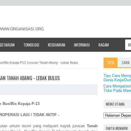
- WWW.ORGANISASI.ORG
NGETAHUAN
TEKNOLOGI
KESEHARIAN
INFORMASI
RAGAM
TIPS
CARA
us/Bis Kopaja P13 Jurusan Tanah Abang - Lebak Bulus
Tips Cara Memp
SAN TANAH ABANG - LEBAK BULUS
Dunia Kerja/Du
Cara Mengatasi
Tidur Pada Man
MENU UTAMA
 Bus/Bis Kopaja P-13
ROPERASI LAGI / TIDAK AKTIF -
utan umum resmi yang melayani trayek jurusan
Tanah
FAKTA MENARIK