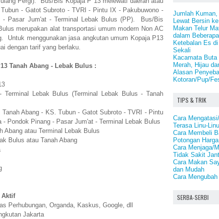
ulang Pergi). Bus/Bis Kopaja P 13 melewati daerah atau
 Tubun - Gatot Subroto - TVRI - Pintu IX - Pakubuwono -
Jumlah Kuman, B
- Pasar Jum'at - Terminal Lebak Bulus (PP). Bus/Bis
Lewat Bersin ke
Makan Telur Mat
Bulus merupakan alat transportasi umum modern Non AC
dalam Beberapa
ng. Untuk menggunakan jasa angkutan umum Kopaja P13
Ketebalan Es di
 dengan tarif yang berlaku.
Sekali
Kacamata Buta 
Merah, Hijau da
P13 Tanah Abang - Lebak Bulus :
Alasan Penyeba
Kotoran/Pup/Fes
13
- Terminal Lebak Bulus (Terminal Lebak Bulus - Tanah
TIPS & TRIK
: Tanah Abang - KS. Tubun - Gatot Subroto - TVRI - Pintu
Cara Mengatasi
- Pondok Pinang - Pasar Jum'at - Terminal Lebak Bulus
Terasa Linu-Lin
h Abang atau Terminal Lebak Bulus
Cara Membeli B
Potongan Harga
bak Bulus atau Tanah Abang
Cara Menjaga/M
a
Tidak Sakit Jan
Cara Makan Say
g
dan Mudah
Cara Mengubah 
 Aktif
SERBA-SERBI
as Perhubungan, Organda, Kaskus, Google, dll
ngkutan Jakarta