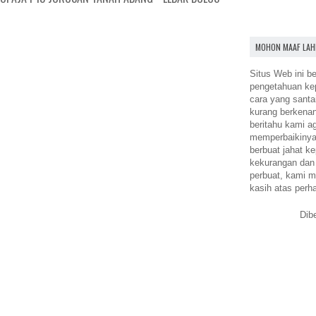
MOHON MAAF LAH
Situs Web ini be
pengetahuan k
cara yang santa
kurang berkena
beritahu kami a
memperbaikinya.
berbuat jahat ke
kekurangan dan
perbuat, kami m
kasih atas perh
Dib