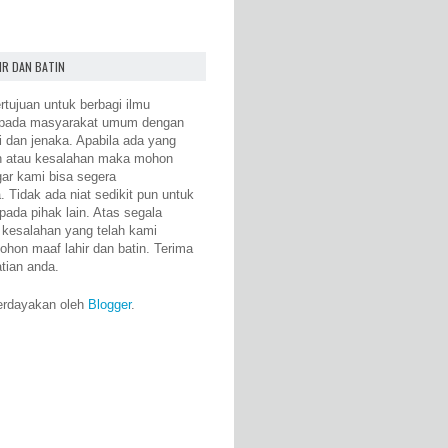
IR DAN BATIN
rtujuan untuk berbagi ilmu
epada masyarakat umum dengan
i dan jenaka. Apabila ada yang
n atau kesalahan maka mohon
gar kami bisa segera
 Tidak ada niat sedikit pun untuk
pada pihak lain. Atas segala
 kesalahan yang telah kami
ohon maaf lahir dan batin. Terima
atian anda.
erdayakan oleh
Blogger
.