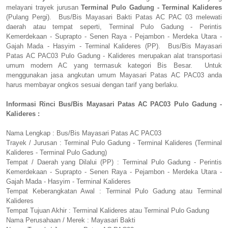
melayani trayek jurusan
Terminal Pulo Gadung - Terminal Kalideres
(Pulang Pergi). Bus/Bis Mayasari Bakti Patas AC PAC 03 melewati
daerah atau tempat seperti, Terminal Pulo Gadung - Perintis
Kemerdekaan - Suprapto - Senen Raya - Pejambon - Merdeka Utara -
Gajah Mada - Hasyim - Terminal Kalideres (PP). Bus/Bis Mayasari
Patas AC PAC03 Pulo Gadung - Kalideres merupakan alat transportasi
umum modern AC yang termasuk kategori Bis Besar. Untuk
menggunakan jasa angkutan umum Mayasari Patas AC PAC03 anda
harus membayar ongkos sesuai dengan tarif yang berlaku.
Informasi Rinci Bus/Bis Mayasari Patas AC PAC03 Pulo Gadung -
Kalideres :
Nama Lengkap : Bus/Bis Mayasari Patas AC PAC03
Trayek / Jurusan : Terminal Pulo Gadung - Terminal Kalideres (Terminal
Kalideres - Terminal Pulo Gadung)
Tempat / Daerah yang Dilalui (PP) : Terminal Pulo Gadung - Perintis
Kemerdekaan - Suprapto - Senen Raya - Pejambon - Merdeka Utara -
Gajah Mada - Hasyim - Terminal Kalideres
Tempat Keberangkatan Awal : Terminal Pulo Gadung atau Terminal
Kalideres
Tempat Tujuan Akhir : Terminal Kalideres atau Terminal Pulo Gadung
Nama Perusahaan / Merek : Mayasari Bakti