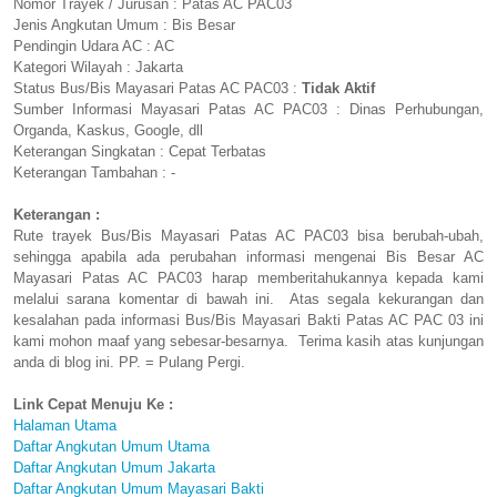
Nomor Trayek / Jurusan : Patas AC PAC03
Jenis Angkutan Umum : Bis Besar
Pendingin Udara AC : AC
Kategori Wilayah : Jakarta
Status Bus/Bis Mayasari Patas AC PAC03 :
Tidak Aktif
Sumber Informasi Mayasari Patas AC PAC03 : Dinas Perhubungan,
Organda, Kaskus, Google, dll
Keterangan Singkatan : Cepat Terbatas
Keterangan Tambahan : -
Keterangan :
Rute trayek Bus/Bis Mayasari Patas AC PAC03 bisa berubah-ubah,
sehingga apabila ada perubahan informasi mengenai Bis Besar AC
Mayasari Patas AC PAC03 harap memberitahukannya kepada kami
melalui sarana komentar di bawah ini. Atas segala kekurangan dan
kesalahan pada informasi Bus/Bis Mayasari Bakti Patas AC PAC 03 ini
kami mohon maaf yang sebesar-besarnya. Terima kasih atas kunjungan
anda di blog ini. PP. = Pulang Pergi.
Link Cepat Menuju Ke :
Halaman Utama
Daftar Angkutan Umum Utama
Daftar Angkutan Umum Jakarta
Daftar Angkutan Umum Mayasari Bakti