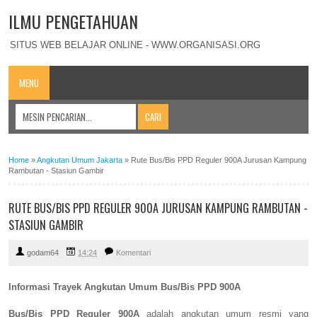
ILMU PENGETAHUAN
SITUS WEB BELAJAR ONLINE - WWW.ORGANISASI.ORG
MENU
Home
»
Angkutan Umum Jakarta
»
Rute Bus/Bis PPD Reguler 900A Jurusan Kampung
Rambutan - Stasiun Gambir
RUTE BUS/BIS PPD REGULER 900A JURUSAN KAMPUNG RAMBUTAN -
STASIUN GAMBIR
godam64
14:24
Komentari
Informasi Trayek Angkutan Umum Bus/Bis PPD 900A
Bus/Bis PPD Reguler 900A
adalah angkutan umum resmi yang