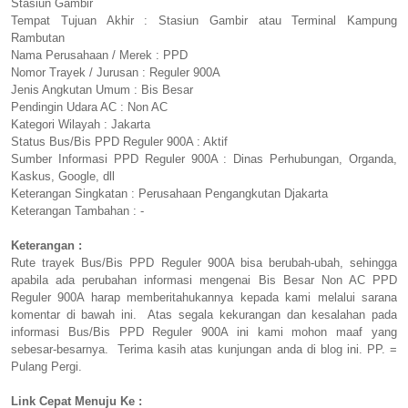
Stasiun Gambir
Tempat Tujuan Akhir : Stasiun Gambir atau Terminal Kampung
Rambutan
Nama Perusahaan / Merek : PPD
Nomor Trayek / Jurusan : Reguler 900A
Jenis Angkutan Umum : Bis Besar
Pendingin Udara AC : Non AC
Kategori Wilayah : Jakarta
Status Bus/Bis PPD Reguler 900A : Aktif
Sumber Informasi PPD Reguler 900A : Dinas Perhubungan, Organda,
Kaskus, Google, dll
Keterangan Singkatan : Perusahaan Pengangkutan Djakarta
Keterangan Tambahan : -
Keterangan :
Rute trayek Bus/Bis PPD Reguler 900A bisa berubah-ubah, sehingga
apabila ada perubahan informasi mengenai Bis Besar Non AC PPD
Reguler 900A harap memberitahukannya kepada kami melalui sarana
komentar di bawah ini. Atas segala kekurangan dan kesalahan pada
informasi Bus/Bis PPD Reguler 900A ini kami mohon maaf yang
sebesar-besarnya. Terima kasih atas kunjungan anda di blog ini. PP. =
Pulang Pergi.
Link Cepat Menuju Ke :