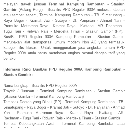
melayani trayek jurusan
Terminal Kampung Rambutan - Stasiun
Gambir
(Pulang Pergi). Bus/Bis PPD Reguler 900A melewati daerah
atau tempat seperti, Terminal Kampung Rambutan - TB. Simatupang -
Raya Bogor - Kramat Jati - Sutoyo - DI. Panjaitan - Ahmad Yani -
Pramuka -Matraman Raya - Kramat Raya - Kwitang - AR. Rachman -
Tugu Tani - Ridwan Rais - Merdeka Timur - Stasiun Gambir (PP).
Bus/Bis PPD Reguler 900A Kampung Rambutan - Stasiun Gambir
merupakan alat transportasi umum modern Non AC yang termasuk
kategori Bis Besar. Untuk menggunakan jasa angkutan umum PPD
Reguler 900A anda harus membayar ongkos sesuai dengan tarif yang
berlaku.
Informasi Rinci Bus/Bis PPD Reguler 900A Kampung Rambutan -
Stasiun Gambir :
Nama Lengkap : Bus/Bis PPD Reguler 900A
Trayek / Jurusan : Terminal Kampung Rambutan - Stasiun Gambir
(Stasiun Gambir - Terminal Kampung Rambutan)
Tempat / Daerah yang Dilalui (PP) : Terminal Kampung Rambutan - TB.
Simatupang - Raya Bogor - Kramat Jati - Sutoyo - DI. Panjaitan - Ahmad
Yani - Pramuka -Matraman Raya - Kramat Raya - Kwitang - AR.
Rachman - Tugu Tani - Ridwan Rais - Merdeka Timur - Stasiun Gambir
Tempat Keberangkatan Awal : Terminal Kampung Rambutan atau