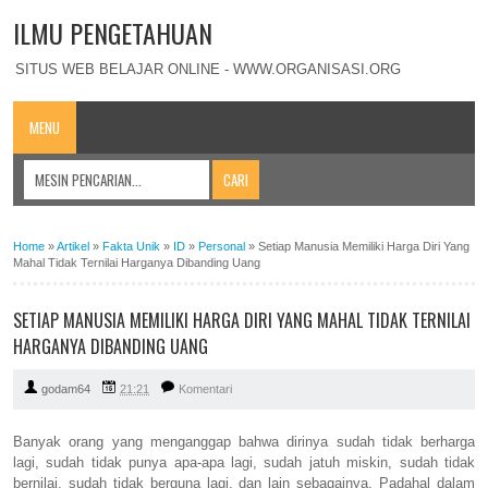
ILMU PENGETAHUAN
SITUS WEB BELAJAR ONLINE - WWW.ORGANISASI.ORG
MENU
Home
»
Artikel
»
Fakta Unik
»
ID
»
Personal
»
Setiap Manusia Memiliki Harga Diri Yang
Mahal Tidak Ternilai Harganya Dibanding Uang
SETIAP MANUSIA MEMILIKI HARGA DIRI YANG MAHAL TIDAK TERNILAI
HARGANYA DIBANDING UANG
godam64
21:21
Komentari
Banyak orang yang menganggap bahwa dirinya sudah tidak berharga
lagi, sudah tidak punya apa-apa lagi, sudah jatuh miskin, sudah tidak
bernilai, sudah tidak berguna lagi, dan lain sebagainya. Padahal dalam