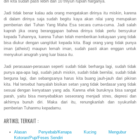
diri kita sudah pasti lebih dari 10 trilyun rupiah harganya.
Jadi tidak benar kalau ada orang mengatakan dirinya itu miskin, karena
di dalam dirinya saja sudah begitu kaya akan nilai yang merupakan
pemberian dari Tuhan Yang Maha Esa secara cuma-cuma. Jadi salah
kaprah jika orang beranggapan bahwa dirinya tidak perlu bersyukur
kepada Tuhannya, karena Tuhan telah memberikan kekayaan yang tidak
bisa diukur dengan uang/duit kepada kita. Bagi orang yang tidak punya
iman (atheist) maupun lemah iman, sudah pasti akan enggan untuk
menyukuri anugrah yang luar biasa itu.
Jadi perasaaan-perasaan seperti sudah tidak berharga lagi, sudah tidak
punya apa-apa lagi, sudah jatuh miskin, sudah tidak bernilai, sudah tidak
berguna lagi, dan sebangsanya harus kita buang jauh-jauh dari pikiran
kita. Hal tersebut hanyalah bisikan setan yang tidak berdasar yang tidak
sesuai dengan kenyataan yang ada. Karena efek buruknya bisa sangat
parah, yaitu bisa menyebabkan seseorang menjadi stres, depresi dan
akhirnya bunuh diri. Maka dari itu, renungkanlah dan syukurilah
pemberian Tuhanmu kepadamu.
ARTIKEL TERKAIT :
Alasan Penyebab/Kenapa Kucing Mengubur
Kotoran/Pup/Feses Sendiri