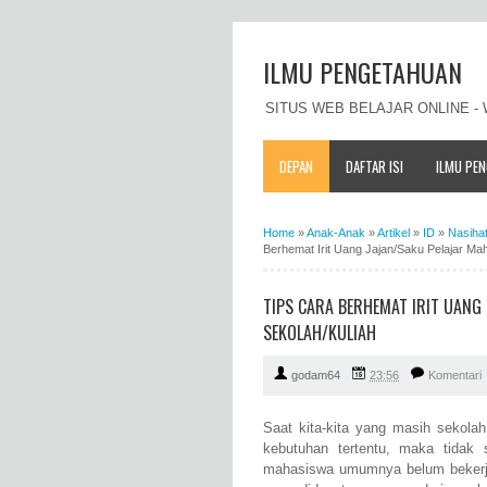
ILMU PENGETAHUAN
SITUS WEB BELAJAR ONLINE 
DEPAN
DAFTAR ISI
ILMU PE
Home
»
Anak-Anak
»
Artikel
»
ID
»
Nasiha
Berhemat Irit Uang Jajan/Saku Pelajar Ma
TIPS CARA BERHEMAT IRIT UANG
SEKOLAH/KULIAH
godam64
23:56
Komentari
Saat kita-kita yang masih sekola
kebutuhan tertentu, maka tidak 
mahasiswa umumnya belum bekerja 