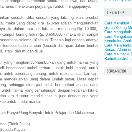
rian orangtua, pemberian sodara, beasiswa, dan usaha
a kita harus melakukan perjuangan untuk menggapainya.
TIPS & TRIK
ginkan sesuatu. Jika sesuatu yang kita inginkan tersebut
Cara Membuat Pe
ta, maka yang dapat kita lakukan adalah mengurungkan
Gurun Kering Mi
nya jika dalam satu hari kita bisa menabung Rp. 10.000,-
Cara Mengubah 
erkumpul kurang lebih Rp. 3.650.000,- maka akan sangat
Cara Mengatasi
sederhana selama 10 tahun. Terlebih lagi dengan adanya
Kenakalan Ana
Cara Menyembu
n tersebut tanpa ampun (kecuali disimpan dalam bentuk
Secara Alami d
l, stabil dan mudah dijual.
Cara Melihat &
Radio/Elektroma
sumtif yang menghambur-hamburkan uang untuk hal-hal yang
eli handphone mahal terbaru, untuk hobi mahal, untuk
SERBA-SERBI
 untuk bersenang-senang, untuk maksiat, dan lain-lain.
belum mengeluarkan uang dalam jumlah besar. Masa depan
rang, sehingga akan jauh lebih bermanfaat apabila uang
 untuk hal-hal yang berhubungan dengan kebaikan kita di
iba kita dituntut mandiri saat ini juga dengan apa yang
kup untuk modal mandiri.
gar Punya Uang Banyak Untuk Pelajar dan Mahasiswa :
ah (Tidak Jajan)
k Sepeda Kayuh