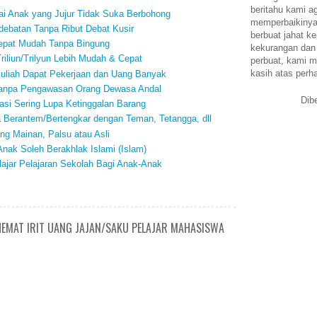
beritahu kami a
i Anak yang Jujur Tidak Suka Berbohong
memperbaikinya.
debatan Tanpa Ribut Debat Kusir
berbuat jahat ke
Cepat Mudah Tanpa Bingung
kekurangan dan
iliun/Trilyun Lebih Mudah & Cepat
perbuat, kami m
kasih atas perh
uliah Dapat Pekerjaan dan Uang Banyak
Tanpa Pengawasan Orang Dewasa Andal
Dib
si Sering Lupa Ketinggalan Barang
a Berantem/Bertengkar dengan Teman, Tetangga, dll
g Mainan, Palsu atau Asli
nak Soleh Berakhlak Islami (Islam)
ajar Pelajaran Sekolah Bagi Anak-Anak
HEMAT IRIT UANG JAJAN/SAKU PELAJAR MAHASISWA