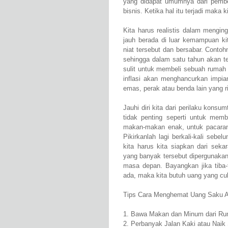
yang didapat umumnya dari pembe
bisnis. Ketika hal itu terjadi mak
Kita harus realistis dalam mengin
jauh berada di luar kemampuan ki
niat tersebut dan bersabar. Contoh
sehingga dalam satu tahun akan t
sulit untuk membeli sebuah rumah 
inflasi akan menghancurkan impia
emas, perak atau benda lain yang rii
Jauhi diri kita dari perilaku kon
tidak penting seperti untuk memb
makan-makan enak, untuk pacaran,
Pikirkanlah lagi berkali-kali se
kita harus kita siapkan dari seka
yang banyak tersebut dipergunakan
masa depan. Bayangkan jika tiba-t
ada, maka kita butuh uang yang cu
Tips Cara Menghemat Uang Saku A
1. Bawa Makan dan Minum dari Rum
2. Perbanyak Jalan Kaki atau Nai