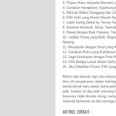
3. Pinjam Buku daripada Membeli 
4. Gunakan Handphone Seperlunya
5. Nikmati Waktu Senggang dan Li
6. Pilih Hobi yang Murah Meriah
7. Lebih Sering Dekat ke Teman-T
8. Berhenti Merokok, Miras, Narko
9. Rawat dengan Baik Pakaian, Tas,
10. Jadilah Orang yang Baik, Begu
Nebeng
11. Menulislah dengan Huruf yang 
12. Gunakan Buku yang Kertasnya 
13. Jaga Kesehatan dengan Pola Hi
14. Pilih Belajar Lewat Materi Sof
15. Jika Dibelikan Printer Pilih y
Masih ada banyak lagi cara lainny
bisa irit pengeluaran dalam kehid
teknik-teknik baru dalam dunia perh
pelit, karena irit dan pelit memang
biasanya tidak disukai orang, nam
Selamat berhemat ria dan semoga k
ARTIKEL TERKAIT :