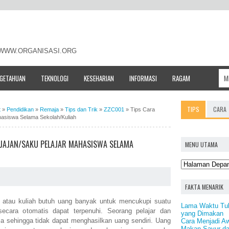
- WWW.ORGANISASI.ORG
NGETAHUAN
TEKNOLOGI
KESEHARIAN
INFORMASI
RAGAM
TIPS
CARA
t
»
Pendidikan
»
Remaja
»
Tips dan Trik
»
ZZC001
»
Tips Cara
hasiswa Selama Sekolah/Kuliah
 JAJAN/SAKU PELAJAR MAHASISWA SELAMA
MENU UTAMA
FAKTA MENARIK
h atau kuliah butuh uang banyak untuk mencukupi suatu
Lama Waktu Tu
secara otomatis dapat terpenuhi. Seorang pelajar dan
yang Dimakan
sehingga tidak dapat menghasilkan uang sendiri. Uang
Cara Menjadi Aw
Makan Sayur d