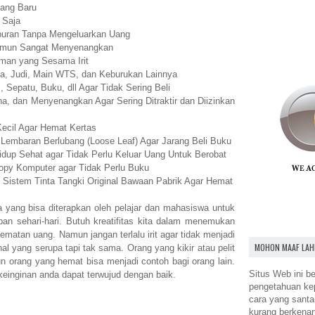
yang Baru
 Saja
buran Tanpa Mengeluarkan Uang
 Namun Sangat Menyenangkan
eman yang Sesama Irit
ba, Judi, Main WTS, dan Keburukan Lainnya
 Sepatu, Buku, dll Agar Tidak Sering Beli
na, dan Menyenangkan Agar Sering Ditraktir dan Diizinkan
Kecil Agar Hemat Kertas
Lembaran Berlubang (Loose Leaf) Agar Jarang Beli Buku
dup Sehat agar Tidak Perlu Keluar Uang Untuk Berobat
tcopy Komputer agar Tidak Perlu Buku
ang Sistem Tinta Tangki Original Bawaan Pabrik Agar Hemat
a yang bisa diterapkan oleh pelajar dan mahasiswa untuk
upan sehari-hari. Butuh kreatifitas kita dalam menemukan
ematan uang. Namun jangan terlalu irit agar tidak menjadi
MOHON MAAF LAH
 hal yang serupa tapi tak sama. Orang yang kikir atau pelit
un orang yang hemat bisa menjadi contoh bagi orang lain.
Situs Web ini be
einginan anda dapat terwujud dengan baik.
pengetahuan k
cara yang santa
kurang berkena