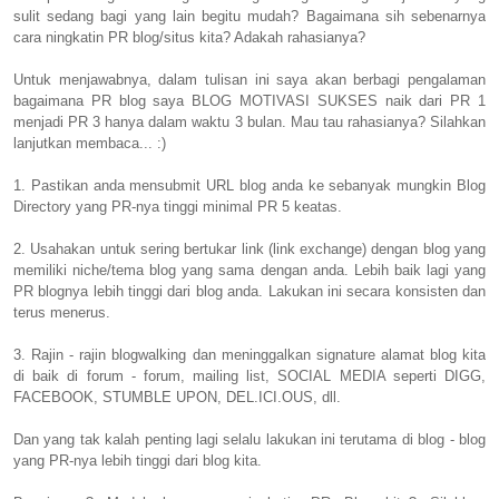
sulit sedang bagi yang lain begitu mudah? Bagaimana sih sebenarnya
cara ningkatin PR blog/situs kita? Adakah rahasianya?
Untuk menjawabnya, dalam tulisan ini saya akan berbagi pengalaman
bagaimana PR blog saya BLOG MOTIVASI SUKSES naik dari PR 1
menjadi PR 3 hanya dalam waktu 3 bulan. Mau tau rahasianya? Silahkan
lanjutkan membaca... :)
1. Pastikan anda mensubmit URL blog anda ke sebanyak mungkin Blog
Directory yang PR-nya tinggi minimal PR 5 keatas.
2. Usahakan untuk sering bertukar link (link exchange) dengan blog yang
memiliki niche/tema blog yang sama dengan anda. Lebih baik lagi yang
PR blognya lebih tinggi dari blog anda. Lakukan ini secara konsisten dan
terus menerus.
3. Rajin - rajin blogwalking dan meninggalkan signature alamat blog kita
di baik di forum - forum, mailing list, SOCIAL MEDIA seperti DIGG,
FACEBOOK, STUMBLE UPON, DEL.ICI.OUS, dll.
Dan yang tak kalah penting lagi selalu lakukan ini terutama di blog - blog
yang PR-nya lebih tinggi dari blog kita.