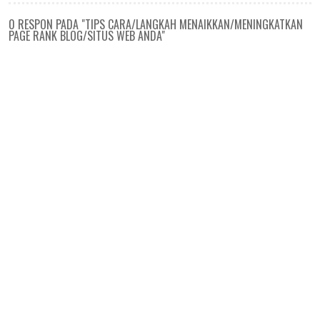
0 RESPON PADA "TIPS CARA/LANGKAH MENAIKKAN/MENINGKATKAN
PAGE RANK BLOG/SITUS WEB ANDA"