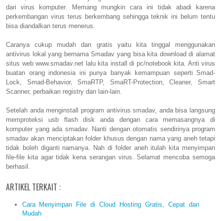
dari virus komputer. Memang mungkin cara ini tidak abadi karena
perkembangan virus terus berkembang sehingga teknik ini belum tentu
bisa diandalkan terus menerus.
Caranya cukup mudah dan gratis yaitu kita tinggal menggunakan
antivirus lokal yang bernama Smadav yang bisa kita download di alamat
situs web www.smadav.net lalu kita install di pc/notebook kita. Anti virus
buatan orang indonesia ini punya banyak kemampuan seperti Smad-
Lock, Smad-Behavior, SmaRTP, SmaRT-Protection, Cleaner, Smart
Scanner, perbaikan registry dan lain-lain.
Setelah anda menginstall program antivirus smadav, anda bisa langsung
memproteksi usb flash disk anda dengan cara memasangnya di
komputer yang ada smadav. Nanti dengan otomatis sendirinya program
smadav akan menciptakan folder khusus dengan nama yang aneh tetapi
tidak boleh diganti namanya. Nah di folder aneh itulah kita menyimpan
file-file kita agar tidak kena serangan virus. Selamat mencoba semoga
berhasil.
ARTIKEL TERKAIT :
Cara Menyimpan File di Cloud Hosting Gratis, Cepat dan
Mudah