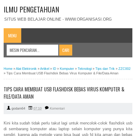
ILMU PENGETAHUAN
SITUS WEB BELAJAR ONLINE - WWW.ORGANISASI.ORG
MENU
Home
»
Alat Elektronik
»
Artikel
»
ID
»
Komputer
»
Teknologi
»
Tips dan Trik
»
ZZC002
»
Tips Cara Membuat USB Flashdisk Bebas Virus Komputer & File/Data Aman
TIPS CARA MEMBUAT USB FLASHDISK BEBAS VIRUS KOMPUTER &
FILE/DATA AMAN
godam64
07:10
Komentari
Kini kita sudah tidak perlu takut lagi untuk mencolok-colok flashdisk usb
di sembarang komputer atau laptop selain komputer yang punya kita
sendiri, karena ada metode yang bisa buat usb fd kita aman dan bebas