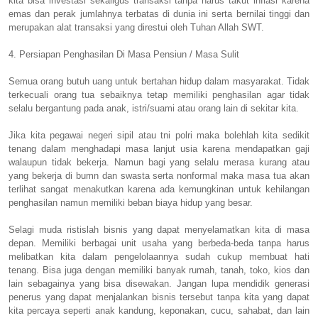
kita bisa investasi sekaligus transaksi tanpa harus takut inflasi karena
emas dan perak jumlahnya terbatas di dunia ini serta bernilai tinggi dan
merupakan alat transaksi yang direstui oleh Tuhan Allah SWT.
4. Persiapan Penghasilan Di Masa Pensiun / Masa Sulit
Semua orang butuh uang untuk bertahan hidup dalam masyarakat. Tidak
terkecuali orang tua sebaiknya tetap memiliki penghasilan agar tidak
selalu bergantung pada anak, istri/suami atau orang lain di sekitar kita.
Jika kita pegawai negeri sipil atau tni polri maka bolehlah kita sedikit
tenang dalam menghadapi masa lanjut usia karena mendapatkan gaji
walaupun tidak bekerja. Namun bagi yang selalu merasa kurang atau
yang bekerja di bumn dan swasta serta nonformal maka masa tua akan
terlihat sangat menakutkan karena ada kemungkinan untuk kehilangan
penghasilan namun memiliki beban biaya hidup yang besar.
Selagi muda ristislah bisnis yang dapat menyelamatkan kita di masa
depan. Memiliki berbagai unit usaha yang berbeda-beda tanpa harus
melibatkan kita dalam pengelolaannya sudah cukup membuat hati
tenang. Bisa juga dengan memiliki banyak rumah, tanah, toko, kios dan
lain sebagainya yang bisa disewakan. Jangan lupa mendidik generasi
penerus yang dapat menjalankan bisnis tersebut tanpa kita yang dapat
kita percaya seperti anak kandung, keponakan, cucu, sahabat, dan lain