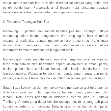
tahun namun setelah kita mati kita dilempar ke neraka yang pedih dan
penuh penderitaan. Perbanyak amal ibadah mulai sekarang sebagai
bekal alias investasi setalah kita meninggalkan dunia ini.
3. Persiapan Tabungan Hari Tua
Menabung itu penting dan sangat berguna jika tahu caranya. Intinya
menabung dalam bentuk uang kertas dan uang logam baik di rumah
maupun di bank akan sangat merugikan karena laju inflasi yang tinggi
hanya akan mengurangi nilai uang kita walaupun secara angka
bertambah karena mendapatkan bunga dari bank.
Menabunglah pada sesuatu yang memiliki harga dan nilainya konstan
tetap atau bahkan bisa bertambah seperti dalam bentuk emas, perak,
berlian, platina, batu perhiasan, benda antik, koleksi benda kuno, dan
lain sebagainya. Walaupun terjadi inflasi, benda seperti emas dan perak
harganya akan ikut terus naik baik di dalam negeri maupun di luar negri.
Saat ini ada koin emas dan koin perak yang merupakan alat tukar zaman
dulu yang saat ini mulai digandrungi banyak orang yaitu dinar dan
dirham. Koin emas tersebut di Indonesia dicetak oleh PT. Aneka
Tambang (Antam) yang dapat berlaku sebagai alat tukar yang sah pada
komunitas tertentu di Indonesia. Dengan dinar emas dan dirham perak