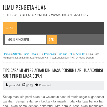
ILMU PENGETAHUAN
SITUS WEB BELAJAR ONLINE - WWW.ORGANISASI.ORG
MENU
Home
»
Artikel
»
Dunia Kerja
»
ID
»
Personal
»
Tips dan Trik
»
ZZC002
»
Tips Cara
Mempersiapkan Dini Masa Pensiun Hari Tua/Kondisi Sulit PHK Di Masa Depan
TIPS CARA MEMPERSIAPKAN DINI MASA PENSIUN HARI TUA/KONDISI
SULIT PHK DI MASA DEPAN
godam64
00:15
Komentari
Setiap manusia pasti akan tua walaupun saat ini muda segar bugar sehat
walafiat. Sangat salah jika ketika kita masih muda kita lupa bahwa hari
esok akan sama dengan sekarang. Kita semua pasti akan mengalami