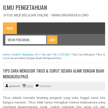
ILMU PENGETAHUAN
SITUS WEB BELAJAR ONLINE - WWW.ORGANISASI.ORG
MENU
Home
»
Artikel
»
Binatang
»
ID
»
Tips dan Trik
»
ZZC002
»
Tips Cara Mengusir Tikus &
Curut Secara Alami Dengan Buah Mengkudu/Pace
TIPS CARA MENGUSIR TIKUS & CURUT SECARA ALAMI DENGAN BUAH
MENGKUDU/PACE
godam64
00:01
Komentari
Tikus adalah mamalia binatang pengerat yang suka tinggal sama kita
bangsa manusia. Tikus tidak hanya merugikan karena kelakuannya yang
membuat barang-barang rusak, makan makanan kita tanpa izin dan