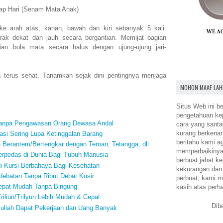
iap Hari (Senam Mata Anak)
ke arah atas, kanan, bawah dan kiri sebanyak 5 kali.
rak dekat dan jauh secara bergantian. Memijat bagian
ian bola mata secara halus dengan ujung-ujung jari-
 terus sehat. Tanamkan sejak dini pentingnya menjaga
MOHON MAAF LAH
Situs Web ini be
pengetahuan k
Tanpa Pengawasan Orang Dewasa Andal
cara yang santa
kurang berkena
si Sering Lupa Ketinggalan Barang
beritahu kami a
a Berantem/Bertengkar dengan Teman, Tetangga, dll
memperbaikinya.
rpedas di Dunia Bagi Tubuh Manusia
berbuat jahat ke
i Kursi Berbahaya Bagi Kesehatan
kekurangan dan
debatan Tanpa Ribut Debat Kusir
perbuat, kami m
Cepat Mudah Tanpa Bingung
kasih atas perh
iliun/Trilyun Lebih Mudah & Cepat
Dib
uliah Dapat Pekerjaan dan Uang Banyak