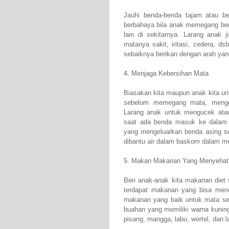
Jauhi benda-benda tajam atau b
berbahaya bila anak memegang ben
lain di sekitarnya. Larang anak
matanya sakit, iritasi, cedera, d
sebaiknya berikan dengan arah yan
4. Menjaga Kebersihan Mata
Biasakan kita maupun anak kita u
sebelum memegang mata, mengg
Larang anak untuk mengucek ata
saat ada benda masuk ke dalam 
yang mengeluarkan benda asing se
dibantu air dalam baskom dalam m
5. Makan Makanan Yang Menyehat
Beri anak-anak kita makanan diet
terdapat makanan yang bisa men
makanan yang baik untuk mata se
buahan yang memiliki warna kuning
pisang, mangga, labu, wortel, dan la