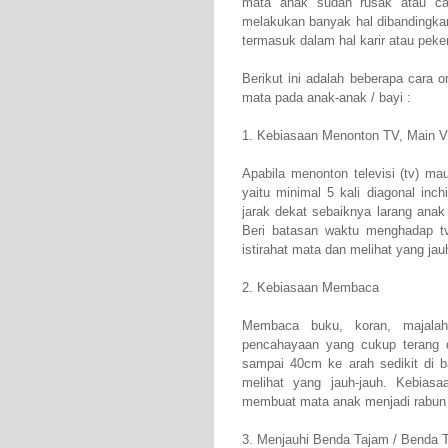
mata anak sudah rusak atau ca
melakukan banyak hal dibandingka
termasuk dalam hal karir atau peke
Berikut ini adalah beberapa cara
mata pada anak-anak / bayi :
1. Kebiasaan Menonton TV, Main 
Apabila menonton televisi (tv) m
yaitu minimal 5 kali diagonal inc
jarak dekat sebaiknya larang ana
Beri batasan waktu menghadap tv 
istirahat mata dan melihat yang jau
2. Kebiasaan Membaca
Membaca buku, koran, majalah,
pencahayaan yang cukup terang 
sampai 40cm ke arah sedikit di b
melihat yang jauh-jauh. Kebias
membuat mata anak menjadi rabun 
3. Menjauhi Benda Tajam / Benda