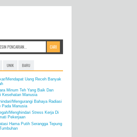
UNIK
BARU
kar/Mendapat Uang Receh Banyak
ah
ara Minum Teh Yang Baik Dan
i Kesehatan Manusia
hindari/Mengurangi Bahaya Radiasi
e Pada Manusia
gah/Menghindari Stress Kerja Di
mati Pekerjaan
atasi Hama Putih Serangga Tepung
/Tumbuhan