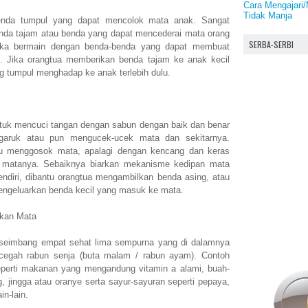
Cara Mengajari/
Tidak Manja
enda tumpul yang dapat mencolok mata anak. Sangat
da tajam atau benda yang dapat mencederai mata orang
SERBA-SERBI
 jika bermain dengan benda-benda yang dapat membuat
sb. Jika orangtua memberikan benda tajam ke anak kecil
g tumpul menghadap ke anak terlebih dulu.
ntuk mencuci tangan dengan sabun dengan baik dan benar
aruk atau pun mengucek-ucek mata dan sekitarnya.
u menggosok mata, apalagi dengan kencang dan keras
matanya. Sebaiknya biarkan mekanisme kedipan mata
ndiri, dibantu orangtua mengambilkan benda asing, atau
engeluarkan benda kecil yang masuk ke mata.
kan Mata
 seimbang empat sehat lima sempurna yang di dalamnya
cegah rabun senja (buta malam / rabun ayam). Contoh
perti makanan yang mengandung vitamin a alami, buah-
, jingga atau oranye serta sayur-sayuran seperti pepaya,
in-lain.