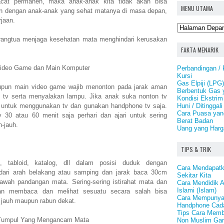
cat permanen, maka anak-anak kita tidak akan bisa
MENU UTAMA
n dengan anak-anak yang sehat matanya di masa depan,
rjaan.
 orangtua menjaga kesehatan mata menghindari kerusakan
FAKTA MENARIK
Video Game dan Main Komputer
Perbandingan /
Kursi
Gas Elpiji (LPG
aupun main video game wajib menonton pada jarak aman
Berbentuk Gas 
hi tv serta menyalakan lampu. Jika anak suka nonton tv
Kondisi Ekstrim
Huni / Ditinggali
k untuk menggunakan tv dan gunakan handphone tv saja.
Cara Puasa ya
30 atau 60 menit saja perhari dan ajari untuk sering
Berat Badan
h-jauh.
Uang yang Harga
TIPS & TRIK
 tabloid, katalog, dll dalam posisi duduk dengan
Cara Mendapatk
dari arah belakang atau samping dan jarak baca 30cm
Sekitar Kita
awah pandangan mata. Sering-sering istirahat mata dan
Cara Mendidik 
Islami (Islam)
aan membaca dan melihat sesuatu secara salah bisa
Cara Mempunya
jauh maupun rabun dekat.
Handphone Cad
Tips Cara Memb
 Tumpul Yang Mengancam Mata
Non Muslim Gar