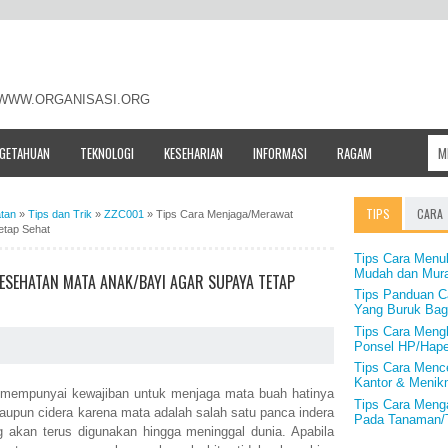
- WWW.ORGANISASI.ORG
NGETAHUAN
TEKNOLOGI
KESEHARIAN
INFORMASI
RAGAM
TIPS
CARA
tan
»
Tips dan Trik
»
ZZC001
»
Tips Cara Menjaga/Merawat
etap Sehat
Tips Cara Menu
Mudah dan Mur
ESEHATAN MATA ANAK/BAYI AGAR SUPAYA TETAP
Tips Panduan C
Yang Buruk Bag
Tips Cara Meng
Ponsel HP/Hap
Tips Cara Mence
Kantor & Menik
a mempunyai kewajiban untuk menjaga mata buah hatinya
Tips Cara Meng
taupun cidera karena mata adalah salah satu panca indera
Pada Tanaman
 akan terus digunakan hingga meninggal dunia. Apabila