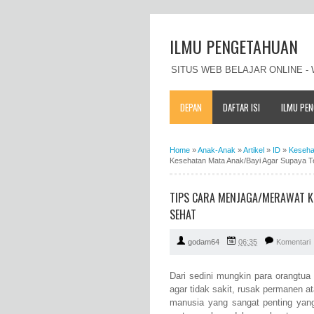
ILMU PENGETAHUAN
SITUS WEB BELAJAR ONLINE 
DEPAN
DAFTAR ISI
ILMU PE
Home
»
Anak-Anak
»
Artikel
»
ID
»
Keseha
Kesehatan Mata Anak/Bayi Agar Supaya T
TIPS CARA MENJAGA/MERAWAT K
SEHAT
godam64
06:35
Komentari
Dari sedini mungkin para orangtu
agar tidak sakit, rusak permanen a
manusia yang sangat penting yang