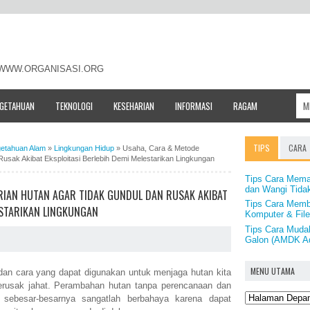
- WWW.ORGANISASI.ORG
NGETAHUAN
TEKNOLOGI
KESEHARIAN
INFORMASI
RAGAM
TIPS
CARA
getahuan Alam
»
Lingkungan Hidup
»
Usaha, Cara & Metode
Rusak Akibat Eksploitasi Berlebih Demi Melestarikan Lingkungan
Tips Cara Mema
dan Wangi Tida
RIAN HUTAN AGAR TIDAK GUNDUL DAN RUSAK AKIBAT
Tips Cara Memb
ESTARIKAN LINGKUNGAN
Komputer & Fil
Tips Cara Muda
Galon (AMDK A
MENU UTAMA
k dan cara yang dapat digunakan untuk menjaga hutan kita
 perusak jahat. Perambahan hutan tanpa perencanaan dan
 sebesar-besarnya sangatlah berbahaya karena dapat