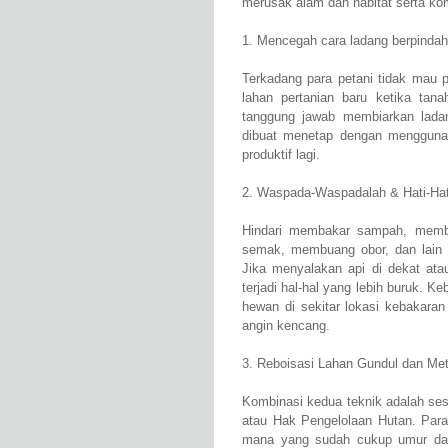
merusak alam dan habitat serta ko
1. Mencegah cara ladang berpindah
Terkadang para petani tidak mau 
lahan pertanian baru ketika tan
tanggung jawab membiarkan ladan
dibuat menetap dengan mengguna
produktif lagi.
2. Waspada-Waspadalah & Hati-Hat
Hindari membakar sampah, memb
semak, membuang obor, dan lain
Jika menyalakan api di dekat ata
terjadi hal-hal yang lebih buruk.
hewan di sekitar lokasi kebakaran
angin kencang.
3. Reboisasi Lahan Gundul dan Met
Kombinasi kedua teknik adalah sesu
atau Hak Pengelolaan Hutan. Para
mana yang sudah cukup umur dan