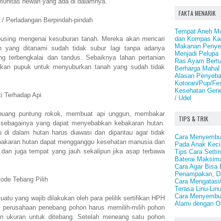
munitas hewan yang ada di dalamnya.
FAKTA MENARIK
 / Perladangan Berpindah-pindah
Tempat Aneh Mob
dan Kompas Ka
pusing mengenai kesuburan tanah. Mereka akan mencari
Makanan Penye
ah yang ditanami sudah tidak subur lagi tanpa adanya
Menjadi Pelupa 
g terbengkalai dan tandus. Sebaiknya lahan pertanian
Ras Ayam Bertu
kan pupuk untuk menyuburkan tanah yang sudah tidak
Berharga Mahal
Alasan Penyeba
Kotoran/Pup/Fes
Kesehatan Genet
i Terhadap Api
/ Udel
uang puntung rokok, membuat api unggun, membakar
TIPS & TRIK
 sebagainya yang dapat menyebabkan kebakaran hutan.
u di dalam hutan harus diawasi dan dipantau agar tidak
Cara Menyembu
 Kebakaran hutan dapat mengganggu kesehatan manusia dan
Pada Anak Keci
 dan juga tempat yang jauh sekalipun jika asap terbawa
Tips Cara Sett
Baterai Maksim
Cara Agar Bisa 
Penampakan, D
ode Tebang Pilih
Cara Mengatasi
Terasa Linu-Lin
Cara Menyembuh
atu yang wajib dilakukan oleh para pelilik sertifikan HPH
Alami dengan O
 perusahaan penebang pohon harus memilih-milih pohon
 ukuran untuk ditebang. Setelah meneang satu pohon