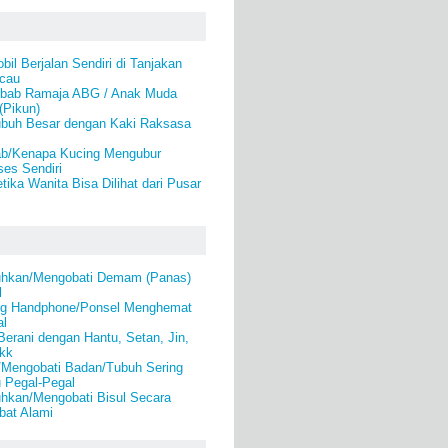
il Berjalan Sendiri di Tanjakan
cau
bab Ramaja ABG / Anak Muda
(Pikun)
buh Besar dengan Kaki Raksasa
b/Kenapa Kucing Mengubur
es Sendiri
ika Wanita Bisa Dilihat dari Pusar
hkan/Mengobati Demam (Panas)
l
ing Handphone/Ponsel Menghemat
al
Berani dengan Hantu, Setan, Jin,
kk
/Mengobati Badan/Tubuh Sering
u Pegal-Pegal
kan/Mengobati Bisul Secara
bat Alami