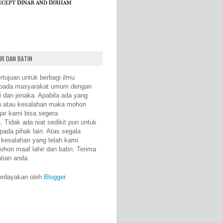
IR DAN BATIN
rtujuan untuk berbagi ilmu
epada masyarakat umum dengan
i dan jenaka. Apabila ada yang
n atau kesalahan maka mohon
gar kami bisa segera
 Tidak ada niat sedikit pun untuk
pada pihak lain. Atas segala
 kesalahan yang telah kami
ohon maaf lahir dan batin. Terima
atian anda.
erdayakan oleh
Blogger
.