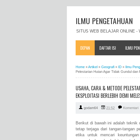
ILMU PENGETAHUAN
SITUS WEB BELAJAR ONLINE 
DEPAN
DAFTAR ISI
ILMU PE
Home
»
Artikel
»
Geografi
»
ID
»
Ilmu Pen
Pelestarian Hutan Agar Tidak Gundul dan 
USAHA, CARA & METODE PELESTA
EKSPLOITASI BERLEBIH DEMI MEL
godam64
21:52
Komentari
Berikut di bawah ini adalah tekni
tetap terjaga dari tangan-tangan
etika untuk mencari keuntungan