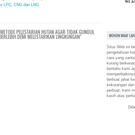
Gas LPG, CNG dan LNG
 METODE PELESTARIAN HUTAN AGAR TIDAK GUNDUL
MOHON MAAF LAH
 BERLEBIH DEMI MELESTARIKAN LINGKUNGAN"
Situs Web ini be
pengetahuan k
cara yang santa
kurang berkena
beritahu kami a
memperbaikinya.
berbuat jahat ke
kekurangan dan
perbuat, kami m
kasih atas perh
Dib