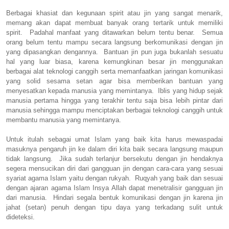
Berbagai khasiat dan kegunaan spirit atau jin yang sangat menarik,
memang akan dapat membuat banyak orang tertarik untuk memiliki
spirit. Padahal manfaat yang ditawarkan belum tentu benar. Semua
orang belum tentu mampu secara langsung berkomunikasi dengan jin
yang dipasangkan dengannya. Bantuan jin pun juga bukanlah sesuatu
hal yang luar biasa, karena kemungkinan besar jin menggunakan
berbagai alat teknologi canggih serta memanfaatkan jaringan komunikasi
yang solid sesama setan agar bisa memberikan bantuan yang
menyesatkan kepada manusia yang memintanya. Iblis yang hidup sejak
manusia pertama hingga yang terakhir tentu saja bisa lebih pintar dari
manusia sehingga mampu menciptakan berbagai teknologi canggih untuk
membantu manusia yang memintanya.
Untuk itulah sebagai umat Islam yang baik kita harus mewaspadai
masuknya pengaruh jin ke dalam diri kita baik secara langsung maupun
tidak langsung. Jika sudah terlanjur bersekutu dengan jin hendaknya
segera mensucikan diri dari gangguan jin dengan cara-cara yang sesuai
syariat agama Islam yaitu dengan rukyah. Ruqyah yang baik dan sesuai
dengan ajaran agama Islam Insya Allah dapat menetralisir gangguan jin
dari manusia. Hindari segala bentuk komunikasi dengan jin karena jin
jahat (setan) penuh dengan tipu daya yang terkadang sulit untuk
dideteksi.