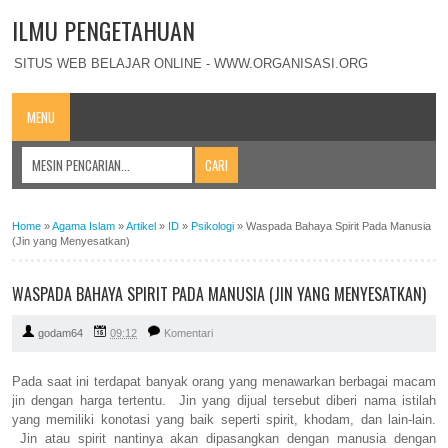
ILMU PENGETAHUAN
SITUS WEB BELAJAR ONLINE - WWW.ORGANISASI.ORG
MENU
Home
»
Agama Islam
»
Artikel
»
ID
»
Psikologi
»
Waspada Bahaya Spirit Pada Manusia
(Jin yang Menyesatkan)
WASPADA BAHAYA SPIRIT PADA MANUSIA (JIN YANG MENYESATKAN)
godam64
09:12
Komentari
Pada saat ini terdapat banyak orang yang menawarkan berbagai macam
jin dengan harga tertentu. Jin yang dijual tersebut diberi nama istilah
yang memiliki konotasi yang baik seperti spirit, khodam, dan lain-lain.
Jin atau spirit nantinya akan dipasangkan dengan manusia dengan