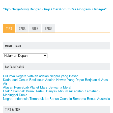
"Ayo Bergabung dengan Grup Chat Komunitas Poligami Bahagia"
TIPS
CARA
UNIK
BARU
MENU UTAMA
FAKTA MENARIK
Dulunya Negara Vatikan adalah Negara yang Besar
Kadal dari Genus Basiliscus Adalah Hewan Yang Dapat Berjalan di Atas
Air
Alasan Penyebab Planet Mars Berwarna Merah
Efek / Dampak Buruk Terlalu Banyak Minum Air adalah Kematian /
Meninggal Dunia
Negara Indonesia Termasuk ke Benua Oseania Bersama Benua Australia
TIPS & TRIK