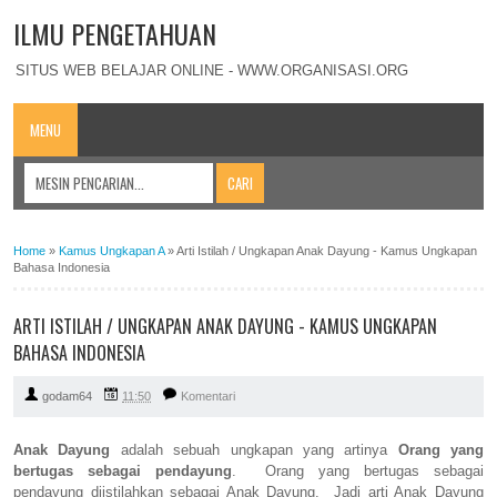
ILMU PENGETAHUAN
SITUS WEB BELAJAR ONLINE - WWW.ORGANISASI.ORG
MENU
Home
»
Kamus Ungkapan A
»
Arti Istilah / Ungkapan Anak Dayung - Kamus Ungkapan
Bahasa Indonesia
ARTI ISTILAH / UNGKAPAN ANAK DAYUNG - KAMUS UNGKAPAN
BAHASA INDONESIA
godam64
11:50
Komentari
Anak Dayung
adalah sebuah ungkapan yang artinya
Orang yang
bertugas sebagai pendayung
. Orang yang bertugas sebagai
pendayung diistilahkan sebagai Anak Dayung. Jadi arti Anak Dayung