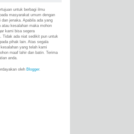
rtujuan untuk berbagi ilmu
epada masyarakat umum dengan
i dan jenaka. Apabila ada yang
n atau kesalahan maka mohon
gar kami bisa segera
 Tidak ada niat sedikit pun untuk
pada pihak lain. Atas segala
 kesalahan yang telah kami
ohon maaf lahir dan batin. Terima
atian anda.
erdayakan oleh
Blogger
.