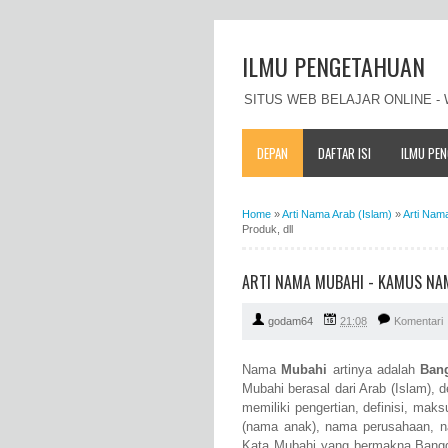
ILMU PENGETAHUAN
SITUS WEB BELAJAR ONLINE 
DEPAN
DAFTAR ISI
ILMU PE
Home
»
Arti Nama Arab (Islam)
»
Arti Nam
Produk, dll
ARTI NAMA MUBAHI - KAMUS NAM
godam64
21:08
Komentari
Nama
Mubahi
artinya adalah
Ban
Mubahi berasal dari Arab (Islam), 
memiliki pengertian, definisi, ma
(nama anak), nama perusahaan, n
Kata Mubahi yang bermakna Bangga 