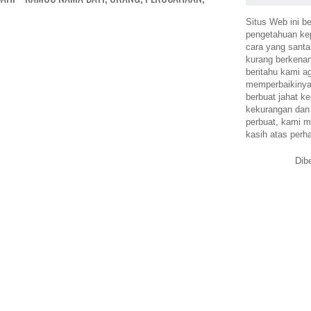
Situs Web ini be
pengetahuan k
cara yang santa
kurang berkena
beritahu kami a
memperbaikinya.
berbuat jahat ke
kekurangan dan
perbuat, kami m
kasih atas perh
Dib