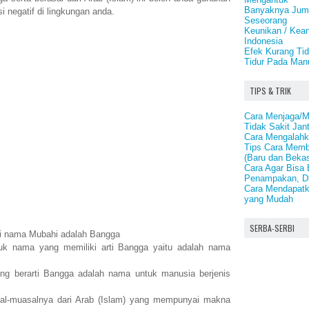
Banyaknya Juml
i negatif di lingkungan anda.
Seseorang
Keunikan / Kea
Indonesia
Efek Kurang Tid
Tidur Pada Man
TIPS & TRIK
Cara Menjaga/M
Tidak Sakit Jan
Cara Mengalahka
Tips Cara Memb
(Baru dan Beka
Cara Agar Bisa 
Penampakan, D
Cara Mendapatk
yang Mudah
SERBA-SERBI
ti nama Mubahi adalah Bangga
uk nama yang memiliki arti Bangga yaitu adalah nama
g berarti Bangga adalah nama untuk manusia berjenis
l-muasalnya dari Arab (Islam) yang mempunyai makna