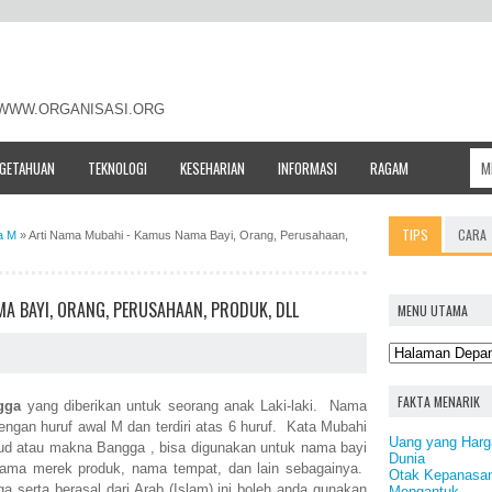
- WWW.ORGANISASI.ORG
NGETAHUAN
TEKNOLOGI
KESEHARIAN
INFORMASI
RAGAM
TIPS
CARA
a M
»
Arti Nama Mubahi - Kamus Nama Bayi, Orang, Perusahaan,
A BAYI, ORANG, PERUSAHAAN, PRODUK, DLL
MENU UTAMA
FAKTA MENARIK
gga
yang diberikan untuk seorang anak Laki-laki. Nama
dengan huruf awal M dan terdiri atas 6 huruf. Kata Mubahi
Uang yang Harg
ksud atau makna Bangga , bisa digunakan untuk nama bayi
Dunia
ama merek produk, nama tempat, dan lain sebagainya.
Otak Kepanasa
serta berasal dari Arab (Islam) ini boleh anda gunakan
Mengantuk