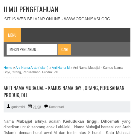
ILMU PENGETAHUAN
SITUS WEB BELAJAR ONLINE - WWW.ORGANISASI.ORG
MENU
Home
»
Arti Nama Arab (Islam)
»
Arti Nama M
»
Arti Nama Mubajjal - Kamus Nama
Bayi, Orang, Perusahaan, Produk, dll
ARTI NAMA MUBAJJAL - KAMUS NAMA BAYI, ORANG, PERUSAHAAN,
PRODUK, DLL
godam64
21:08
Komentari
Nama
Mubajjal
artinya adalah
Kedudukan tinggi, Dihormati
yang
diberikan untuk seorang anak Laki-laki. Nama Mubajjal berasal dari Arab
(Islam), dengan huruf awal M dan terdiri atas 8 huruf. Kata Mubajjal