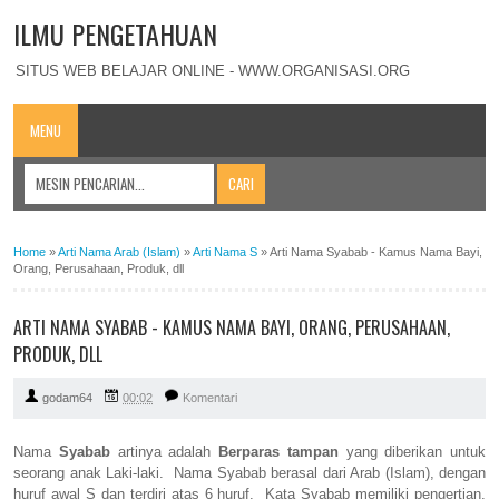
ILMU PENGETAHUAN
SITUS WEB BELAJAR ONLINE - WWW.ORGANISASI.ORG
MENU
Home
»
Arti Nama Arab (Islam)
»
Arti Nama S
»
Arti Nama Syabab - Kamus Nama Bayi,
Orang, Perusahaan, Produk, dll
ARTI NAMA SYABAB - KAMUS NAMA BAYI, ORANG, PERUSAHAAN,
PRODUK, DLL
godam64
00:02
Komentari
Nama
Syabab
artinya adalah
Berparas tampan
yang diberikan untuk
seorang anak Laki-laki. Nama Syabab berasal dari Arab (Islam), dengan
huruf awal S dan terdiri atas 6 huruf. Kata Syabab memiliki pengertian,