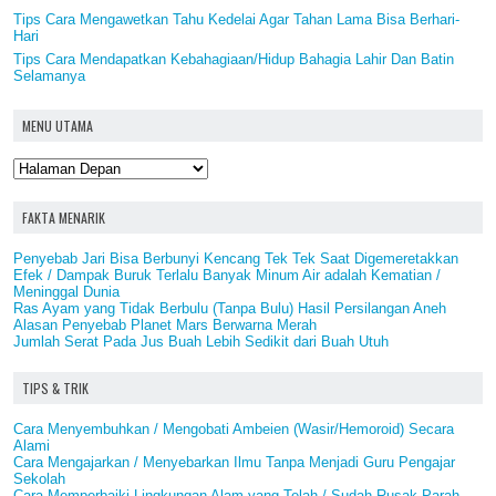
Tips Cara Mengawetkan Tahu Kedelai Agar Tahan Lama Bisa Berhari-
Hari
Tips Cara Mendapatkan Kebahagiaan/Hidup Bahagia Lahir Dan Batin
Selamanya
MENU UTAMA
FAKTA MENARIK
Penyebab Jari Bisa Berbunyi Kencang Tek Tek Saat Digemeretakkan
Efek / Dampak Buruk Terlalu Banyak Minum Air adalah Kematian /
Meninggal Dunia
Ras Ayam yang Tidak Berbulu (Tanpa Bulu) Hasil Persilangan Aneh
Alasan Penyebab Planet Mars Berwarna Merah
Jumlah Serat Pada Jus Buah Lebih Sedikit dari Buah Utuh
TIPS & TRIK
Cara Menyembuhkan / Mengobati Ambeien (Wasir/Hemoroid) Secara
Alami
Cara Mengajarkan / Menyebarkan Ilmu Tanpa Menjadi Guru Pengajar
Sekolah
Cara Memperbaiki Lingkungan Alam yang Telah / Sudah Rusak Parah