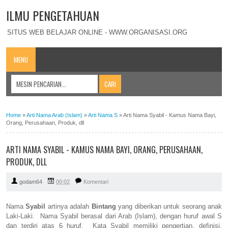
ILMU PENGETAHUAN
SITUS WEB BELAJAR ONLINE - WWW.ORGANISASI.ORG
MENU
Home
»
Arti Nama Arab (Islam)
»
Arti Nama S
»
Arti Nama Syabil - Kamus Nama Bayi,
Orang, Perusahaan, Produk, dll
ARTI NAMA SYABIL - KAMUS NAMA BAYI, ORANG, PERUSAHAAN,
PRODUK, DLL
godam64
00:02
Komentari
Nama
Syabil
artinya adalah
Bintang
yang diberikan untuk seorang anak
Laki-Laki. Nama Syabil berasal dari Arab (Islam), dengan huruf awal S
dan terdiri atas 6 huruf. Kata Syabil memiliki pengertian, definisi,