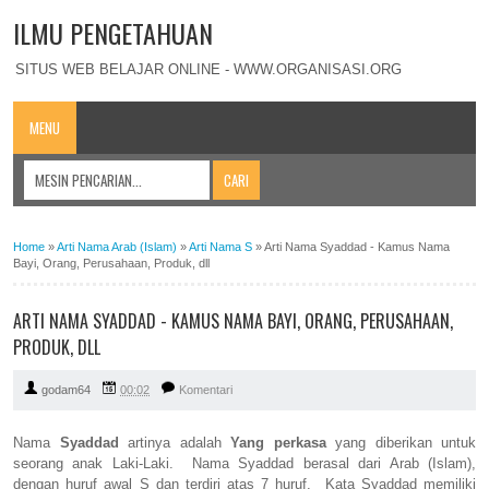
ILMU PENGETAHUAN
SITUS WEB BELAJAR ONLINE - WWW.ORGANISASI.ORG
MENU
Home
»
Arti Nama Arab (Islam)
»
Arti Nama S
»
Arti Nama Syaddad - Kamus Nama
Bayi, Orang, Perusahaan, Produk, dll
ARTI NAMA SYADDAD - KAMUS NAMA BAYI, ORANG, PERUSAHAAN,
PRODUK, DLL
godam64
00:02
Komentari
Nama
Syaddad
artinya adalah
Yang perkasa
yang diberikan untuk
seorang anak Laki-Laki. Nama Syaddad berasal dari Arab (Islam),
dengan huruf awal S dan terdiri atas 7 huruf. Kata Syaddad memiliki