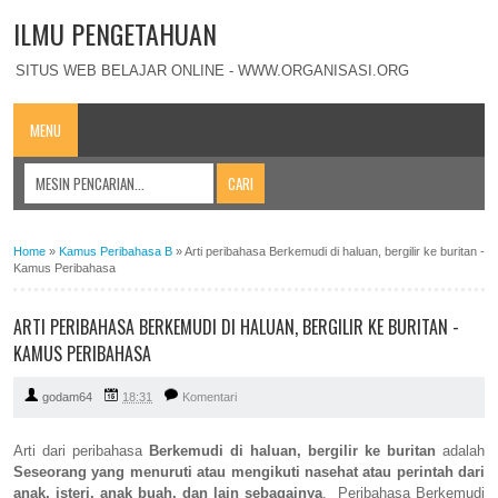
ILMU PENGETAHUAN
SITUS WEB BELAJAR ONLINE - WWW.ORGANISASI.ORG
MENU
Home
»
Kamus Peribahasa B
»
Arti peribahasa Berkemudi di haluan, bergilir ke buritan -
Kamus Peribahasa
ARTI PERIBAHASA BERKEMUDI DI HALUAN, BERGILIR KE BURITAN -
KAMUS PERIBAHASA
godam64
18:31
Komentari
Arti dari peribahasa
Berkemudi di haluan, bergilir ke buritan
adalah
Seseorang yang menuruti atau mengikuti nasehat atau perintah dari
anak, isteri, anak buah, dan lain sebagainya
. Peribahasa Berkemudi