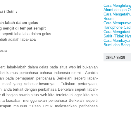
Cara Menghilang
Alami dengan O
 / Detil :
Cara Mengetahu
Resmi
bah-labah dalam gelas
Cara Mempunya
Handphone Cad
g sengit di tempat sempit
Cara Mengatasi
 seperti laba-laba dalam gelas
Sakit (Tidak N
abah adalah laba-laba
Cara Membayar 
Bumi dan Bang
esia
SERBA-SERBI
erti labah-labah dalam gelas pada situs web ini bukanlah
dari kamus peribahasa bahasa indonesia resmi. Apabila
n pada pemaparan peribahasa Berkelahi seperti labah-
 maaf yang sebesar-besarnya. Tuliskan pertanyaan,
 anda terkait dengan peribahasa Berkelahi seperti labah-
di bagian bawah situs web kita tercinta ini agar kita bisa
ta biasakan menggunakan peribahasa Berkelahi seperti
ucapan maupun tulisan untuk melestarikan peribahasa