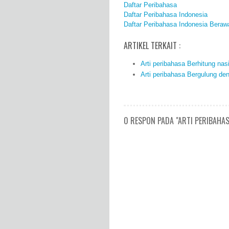
Daftar Peribahasa
Daftar Peribahasa Indonesia
Daftar Peribahasa Indonesia Beraw
ARTIKEL TERKAIT :
Arti peribahasa Berhitung nas
Arti peribahasa Bergulung de
0 RESPON PADA "ARTI PERIBAHAS