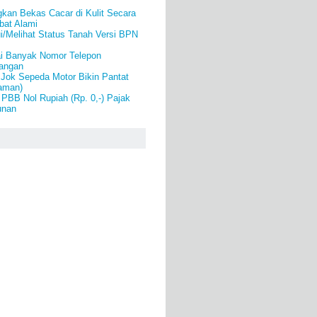
kan Bekas Cacar di Kulit Secara
bat Alami
i/Melihat Status Tanah Versi BPN
i Banyak Nomor Telepon
angan
 Jok Sepeda Motor Bikin Pantat
yaman)
PBB Nol Rupiah (Rp. 0,-) Pajak
unan