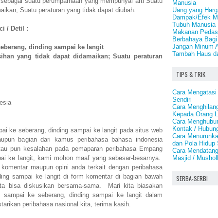
n sebagai suatu perumpamaan yang mempunyai arti Suatu
Manusia
Uang yang Harga
maikan; Suatu peraturan yang tidak dapat diubah.
Dampak/Efek Ma
Tubuh Manusia
 / Detil :
Makanan Pedas
Berbahaya Bagi
Jangan Minum A
berang, dinding sampai ke langit
Tambah Haus da
sihan yang tidak dapat didamaikan; Suatu peraturan
TIPS & TRIK
Cara Mengatasi
Sendiri
esia
Cara Menghilan
Kepada Orang L
Cara Menghubu
Kontak / Hubun
i ke seberang, dinding sampai ke langit pada situs web
Cara Menurunkan
taupun bagian dari kamus peribahasa bahasa indonesia
dan Pola Hidup
atau pun kesalahan pada pemaparan peribahasa Empang
Cara Mendatang
Masjid / Mushol
ai ke langit, kami mohon maaf yang sebesar-besarnya.
 komentar maupun opini anda terkait dengan peribahasa
ng sampai ke langit di form komentar di bagian bawah
SERBA-SERBI
 kita bisa diskusikan bersama-sama. Mari kita biasakan
sampai ke seberang, dinding sampai ke langit dalam
arikan peribahasa nasional kita, terima kasih.