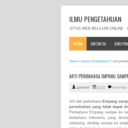
ILMU PENGETAHUAN
SITUS WEB BELAJAR ONLINE 
DEPAN
DAFTAR ISI
ILMU PE
Home
»
Kamus Peribahasa E
»
Arti perib
ARTI PERIBAHASA EMPANG SAMPAI
godam64
21:03
Komentari
Arti dari peribahasa
Empang sampai
perselisihan yang tidak dapat d
Peribahasa Empang sampai ke seb
berbahasa Indonesia yang dim
seberang, dinding sampai ke langi