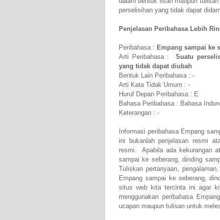
dalam bentuk lisan maupun tulisa
perselisihan yang tidak dapat dida
Penjelasan Peribahasa Lebih Rinci
Peribahasa :
Empang sampai ke se
Arti Peribahasa :
Suatu perseli
yang tidak dapat diubah
Bentuk Lain Peribahasa : -
Arti Kata Tidak Umum : -
Huruf Depan Peribahasa : E
Bahasa Peribahasa : Bahasa Indon
Keterangan : -
Informasi peribahasa Empang sampa
ini bukanlah penjelasan resmi a
resmi. Apabila ada kekurangan 
sampai ke seberang, dinding samp
Tuliskan pertanyaan, pengalaman,
Empang sampai ke seberang, dindi
situs web kita tercinta ini agar
menggunakan peribahasa Empang 
ucapan maupun tulisan untuk melest