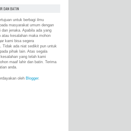
IR DAN BATIN
rtujuan untuk berbagi ilmu
epada masyarakat umum dengan
i dan jenaka. Apabila ada yang
n atau kesalahan maka mohon
gar kami bisa segera
 Tidak ada niat sedikit pun untuk
pada pihak lain. Atas segala
 kesalahan yang telah kami
ohon maaf lahir dan batin. Terima
atian anda.
erdayakan oleh
Blogger
.