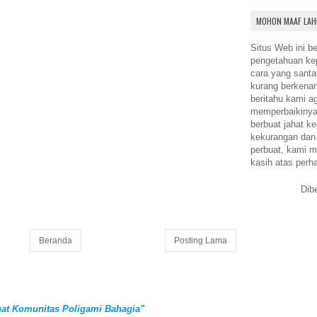
MOHON MAAF LAH
Situs Web ini be
pengetahuan k
cara yang santa
kurang berkena
beritahu kami a
memperbaikinya.
berbuat jahat ke
kekurangan dan
perbuat, kami m
kasih atas perh
Dib
Beranda
Posting Lama
at Komunitas Poligami Bahagia"