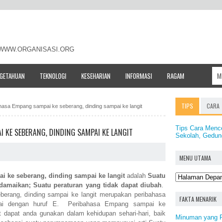
- WWW.ORGANISASI.ORG
NGETAHUAN
TEKNOLOGI
KESEHARIAN
INFORMASI
RAGAM
TIPS
CARA
ahasa Empang sampai ke seberang, dinding sampai ke langit
Tips Cara Menc
 KE SEBERANG, DINDING SAMPAI KE LANGIT
Sekolah, Gedun
MENU UTAMA
 ke seberang, dinding sampai ke langit
adalah
Suatu
idamaikan; Suatu peraturan yang tidak dapat diubah
.
erang, dinding sampai ke langit merupakan peribahasa
FAKTA MENARIK
ulai dengan huruf E. Peribahasa Empang sampai ke
t dapat anda gunakan dalam kehidupan sehari-hari, baik
Minuman yang P