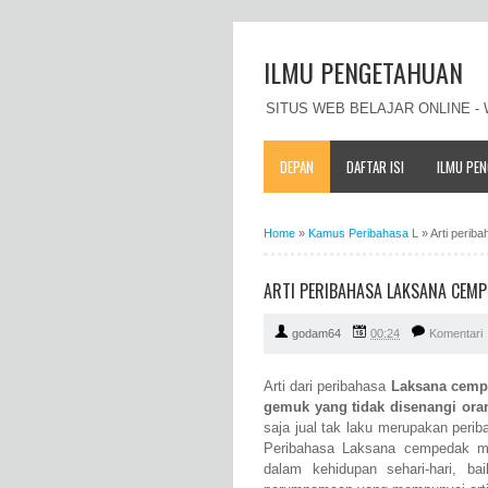
ILMU PENGETAHUAN
SITUS WEB BELAJAR ONLINE 
DEPAN
DAFTAR ISI
ILMU PE
Home
»
Kamus Peribahasa L
»
Arti perib
ARTI PERIBAHASA LAKSANA CEMP
godam64
00:24
Komentari
Arti dari peribahasa
Laksana cempe
gemuk yang tidak disenangi oran
saja jual tak laku merupakan peri
Peribahasa Laksana cempedak ma
dalam kehidupan sehari-hari, b