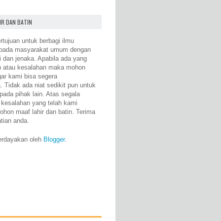
IR DAN BATIN
rtujuan untuk berbagi ilmu
epada masyarakat umum dengan
i dan jenaka. Apabila ada yang
n atau kesalahan maka mohon
gar kami bisa segera
 Tidak ada niat sedikit pun untuk
pada pihak lain. Atas segala
 kesalahan yang telah kami
ohon maaf lahir dan batin. Terima
atian anda.
erdayakan oleh
Blogger
.