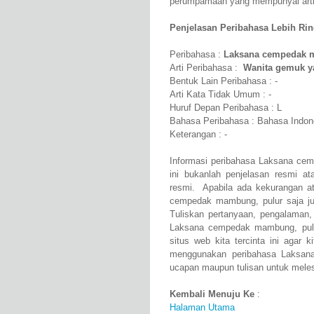
perumpamaan yang mempunyai arti 
Penjelasan Peribahasa Lebih Rinci
Peribahasa :
Laksana cempedak ma
Arti Peribahasa :
Wanita gemuk ya
Bentuk Lain Peribahasa : -
Arti Kata Tidak Umum : -
Huruf Depan Peribahasa : L
Bahasa Peribahasa : Bahasa Indon
Keterangan : -
Informasi peribahasa Laksana cem
ini bukanlah penjelasan resmi a
resmi. Apabila ada kekurangan a
cempedak mambung, pulur saja ju
Tuliskan pertanyaan, pengalaman,
Laksana cempedak mambung, pulur
situs web kita tercinta ini agar
menggunakan peribahasa Laksana
ucapan maupun tulisan untuk melest
Kembali Menuju Ke
:
Halaman Utama