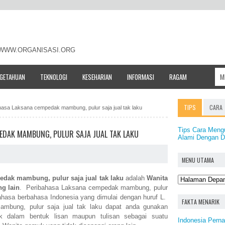
- WWW.ORGANISASI.ORG
NGETAHUAN
TEKNOLOGI
KESEHARIAN
INFORMASI
RAGAM
TIPS
CARA
ahasa Laksana cempedak mambung, pulur saja jual tak laku
Tips Cara Meng
EDAK MAMBUNG, PULUR SAJA JUAL TAK LAKU
Alami Dengan 
MENU UTAMA
dak mambung, pulur saja jual tak laku
adalah
Wanita
g lain
. Peribahasa Laksana cempedak mambung, pulur
bahasa berbahasa Indonesia yang dimulai dengan huruf L.
FAKTA MENARIK
mbung, pulur saja jual tak laku dapat anda gunakan
aik dalam bentuk lisan maupun tulisan sebagai suatu
Indonesia Pern