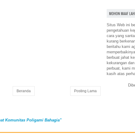
MOHON MAAF LAH
Situs Web ini be
pengetahuan k
cara yang santa
kurang berkena
beritahu kami a
memperbaikinya.
berbuat jahat ke
kekurangan dan
perbuat, kami m
kasih atas perh
Dib
Beranda
Posting Lama
at Komunitas Poligami Bahagia"