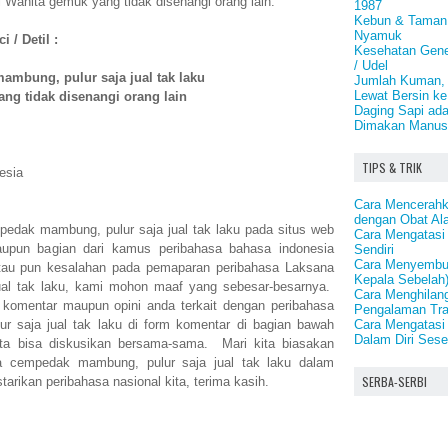
Wanita gemuk yang tidak disenangi orang lain.
1987
Kebun & Taman 
Nyamuk
 / Detil :
Kesehatan Genet
/ Udel
mbung, pulur saja jual tak laku
Jumlah Kuman, B
Lewat Bersin ke
ng tidak disenangi orang lain
Daging Sapi ad
Dimakan Manus
TIPS & TRIK
esia
Cara Mencerahk
dengan Obat Al
pedak mambung, pulur saja jual tak laku pada situs web
Cara Mengatasi
taupun bagian dari kamus peribahasa bahasa indonesia
Sendiri
Cara Menyembuh
tau pun kesalahan pada pemaparan peribahasa Laksana
Kepala Sebelah
al tak laku, kami mohon maaf yang sebesar-besarnya.
Cara Menghilan
 komentar maupun opini anda terkait dengan peribahasa
Pengalaman Tr
Cara Mengatasi
 saja jual tak laku di form komentar di bagian bawah
Dalam Diri Ses
 kita bisa diskusikan bersama-sama. Mari kita biasakan
 cempedak mambung, pulur saja jual tak laku dalam
SERBA-SERBI
arikan peribahasa nasional kita, terima kasih.