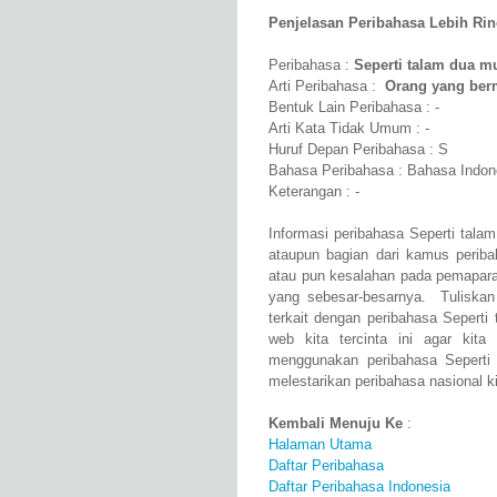
Penjelasan Peribahasa Lebih Rinci
Peribahasa :
Seperti talam dua m
Arti Peribahasa :
Orang yang ber
Bentuk Lain Peribahasa : -
Arti Kata Tidak Umum : -
Huruf Depan Peribahasa : S
Bahasa Peribahasa : Bahasa Indon
Keterangan : -
Informasi peribahasa Seperti tala
ataupun bagian dari kamus perib
atau pun kesalahan pada pemapara
yang sebesar-besarnya. Tuliskan
terkait dengan peribahasa Seperti
web kita tercinta ini agar kit
menggunakan peribahasa Seperti
melestarikan peribahasa nasional ki
Kembali Menuju Ke
:
Halaman Utama
Daftar Peribahasa
Daftar Peribahasa Indonesia