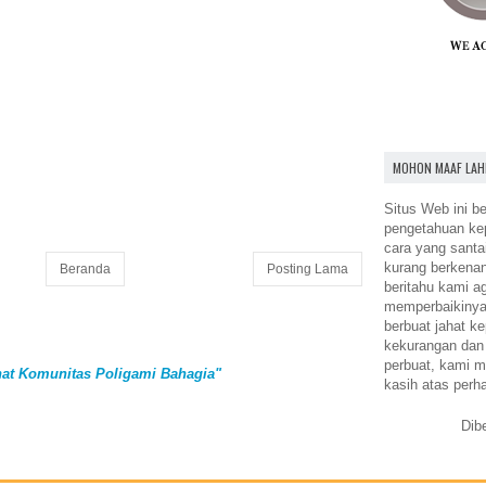
MOHON MAAF LAH
Situs Web ini be
pengetahuan k
cara yang santa
kurang berkena
Beranda
Posting Lama
beritahu kami a
memperbaikinya.
berbuat jahat ke
kekurangan dan
perbuat, kami m
at Komunitas Poligami Bahagia"
kasih atas perh
Dib