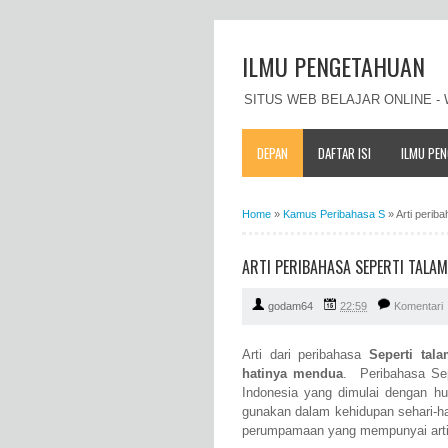
ILMU PENGETAHUAN
SITUS WEB BELAJAR ONLINE 
DEPAN
DAFTAR ISI
ILMU PE
Home
»
Kamus Peribahasa S
»
Arti perib
ARTI PERIBAHASA SEPERTI TALA
godam64
22:59
Komentari
Arti dari peribahasa
Seperti tal
hatinya mendua
. Peribahasa Se
Indonesia yang dimulai dengan h
gunakan dalam kehidupan sehari-ha
perumpamaan yang mempunyai arti