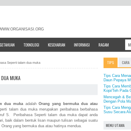
- WWW.ORGANISASI.ORG
NGETAHUAN
TEKNOLOGI
KESEHARIAN
INFORMASI
RAGAM
TIPS
CARA
ahasa Seperti talam dua muka
Tips Cara Mena
M DUA MUKA
Daun Pepaya M
Tips Cara Memb
Kopi/Teh Pada 
Mencegah & Beb
Dengan Pola M
am dua muka
adalah
Orang yang bermuka dua atau
Tips Cara Menga
perti talam dua muka merupakan peribahasa berbahasa
Susu Secara Al
uruf S. Peribahasa Seperti talam dua muka dapat anda
ri, baik dalam bentuk lisan maupun tulisan sebagai suatu
MENU UTAMA
 Orang yang bermuka dua atau hatinya mendua.