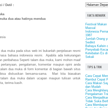
 / Detil :
uka
FAKTA MENARIK
muka dua atau hatinya mendua
Festival Makan 
Massal
Indonesia Pern
1987
esia
Jumlah Orang y
Sedikit
Bahaya Kafein 
Penyebab Keca
m dua muka pada situs web ini bukanlah penjelasan resmi
Ketebalan Es di
ahasa bahasa indonesia resmi. Apabila ada kekurangan
Sekali
n peribahasa Seperti talam dua muka, kami mohon maaf
 pertanyaan, pengalaman, komentar maupun opini anda
TIPS & TRIK
 talam dua muka di form komentar di bagian bawah situs
a bisa diskusikan bersama-sama. Mari kita biasakan
Cara Cepat Me
 talam dua muka dalam ucapan maupun tulisan untuk
Rambut Cepat P
ta, terima kasih.
Cara Makan Say
dan Mudah
Cara Menghilan
Pengalaman Tr
Cara Menjadika
Tidak Suka Ber
Cara Membayar 