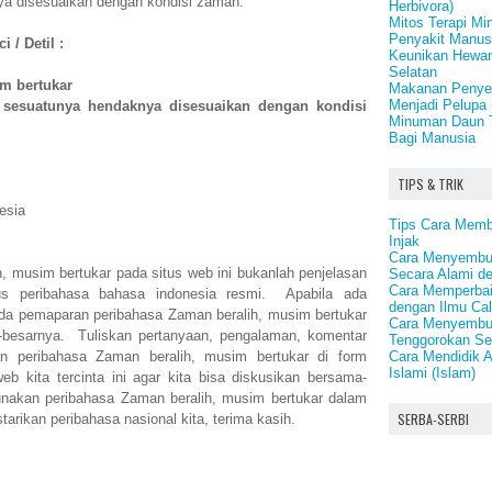
ya disesuaikan dengan kondisi zaman.
Herbivora)
Mitos Terapi Mi
Penyakit Manus
 / Detil :
Keunikan Hewan
Selatan
m bertukar
Makanan Penye
Menjadi Pelupa 
a sesuatunya hendaknya disesuaikan dengan kondisi
Minuman Daun 
Bagi Manusia
TIPS & TRIK
esia
Tips Cara Mem
Injak
Cara Menyembu
h, musim bertukar pada situs web ini bukanlah penjelasan
Secara Alami d
Cara Memperbai
us peribahasa bahasa indonesia resmi. Apabila ada
dengan Ilmu Ca
da pemaparan peribahasa Zaman beralih, musim bertukar
Cara Menyembu
besarnya. Tuliskan pertanyaan, pengalaman, komentar
Tenggorokan Se
Cara Mendidik 
an peribahasa Zaman beralih, musim bertukar di form
Islami (Islam)
b kita tercinta ini agar kita bisa diskusikan bersama-
nakan peribahasa Zaman beralih, musim bertukar dalam
SERBA-SERBI
arikan peribahasa nasional kita, terima kasih.