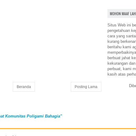
MOHON MAAF LAH
Situs Web ini be
pengetahuan k
cara yang santa
kurang berkena
beritahu kami a
memperbaikinya.
berbuat jahat ke
kekurangan dan
perbuat, kami m
kasih atas perh
Dib
Beranda
Posting Lama
at Komunitas Poligami Bahagia"