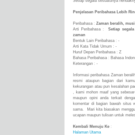
Setiap segala sesuatunya hendakn
Penjelasan Peribahasa Lebih Rinci
Peribahasa :
Zaman beralih, musi
Arti Peribahasa :
Setiap segal
zaman
Bentuk Lain Peribahasa : -
Arti Kata Tidak Umum : -
Huruf Depan Peribahasa : Z
Bahasa Peribahasa : Bahasa Indon
Keterangan : -
Informasi peribahasa Zaman berali
resmi ataupun bagian dari kam
kekurangan atau pun kesalahan pa
, kami mohon maaf yang sebesar-
maupun opini anda terkait deng
komentar di bagian bawah situs we
sama. Mari kita biasakan menggu
ucapan maupun tulisan untuk melest
Kembali Menuju Ke
:
Halaman Utama