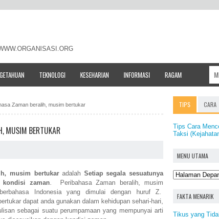
- WWW.ORGANISASI.ORG
NGETAHUAN
TEKNOLOGI
KESEHARIAN
INFORMASI
RAGAM
TIPS
CARA
ahasa Zaman beralih, musim bertukar
Tips Cara Menc
H, MUSIM BERTUKAR
Taksi (Kejahata
MENU UTAMA
ih, musim bertukar
adalah
Setiap segala sesuatunya
 kondisi zaman
. Peribahasa Zaman beralih, musim
 berbahasa Indonesia yang dimulai dengan huruf Z.
FAKTA MENARIK
ertukar dapat anda gunakan dalam kehidupan sehari-hari,
ulisan sebagai suatu perumpamaan yang mempunyai arti
Tikus yang Tid