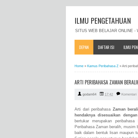
ILMU PENGETAHUAN
SITUS WEB BELAJAR ONLINE 
DEPAN
DAFTAR ISI
ILMU PE
Home
»
Kamus Peribahasa Z
»
Arti perib
ARTI PERIBAHASA ZAMAN BERALI
godam64
17:42
Komentari
Arti dari peribahasa
Zaman beral
hendaknya disesuaikan dengan
bertukar merupakan peribahasa
Peribahasa Zaman beralih, musim b
baik dalam bentuk lisan maupun t