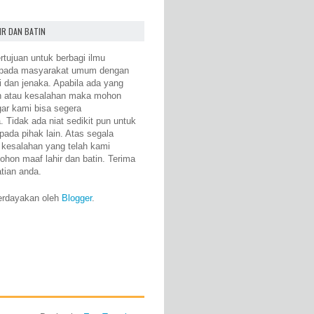
IR DAN BATIN
rtujuan untuk berbagi ilmu
epada masyarakat umum dengan
i dan jenaka. Apabila ada yang
n atau kesalahan maka mohon
gar kami bisa segera
 Tidak ada niat sedikit pun untuk
pada pihak lain. Atas segala
 kesalahan yang telah kami
ohon maaf lahir dan batin. Terima
atian anda.
erdayakan oleh
Blogger
.