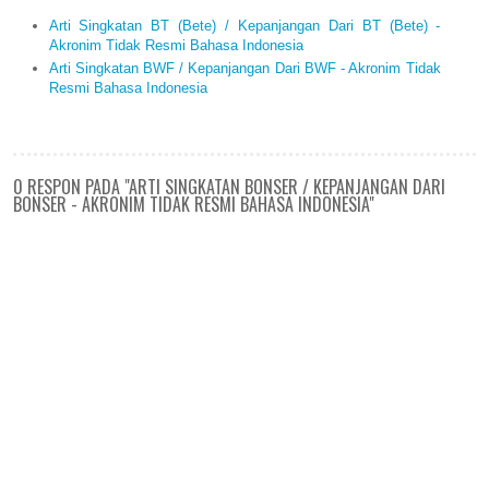
Arti Singkatan BT (Bete) / Kepanjangan Dari BT (Bete) -
Akronim Tidak Resmi Bahasa Indonesia
Arti Singkatan BWF / Kepanjangan Dari BWF - Akronim Tidak
Resmi Bahasa Indonesia
0 RESPON PADA "ARTI SINGKATAN BONSER / KEPANJANGAN DARI
BONSER - AKRONIM TIDAK RESMI BAHASA INDONESIA"