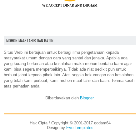
MOHON MAAF LAHIR DAN BATIN
Situs Web ini bertujuan untuk berbagi ilmu pengetahuan kepada
masyarakat umum dengan cara yang santai dan jenaka. Apabila ada
yang kurang berkenan atau kesalahan maka mohon beritahu kami agar
kami bisa segera memperbaikinya. Tidak ada niat sedikit pun untuk
berbuat jahat kepada pihak lain. Atas segala kekurangan dan kesalahan
yang telah kami perbuat, kami mohon maaf lahir dan batin. Terima kasih
atas perhatian anda.
Diberdayakan oleh
Blogger
.
Hak Cipta / Copyright © 2001-2017 godam64
Design by
Evo Templates