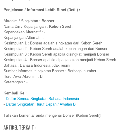
Penjelasan / Informasi Lebih Rinci (Detil) :
Akronim / Singkatan :
Bonser
Nama Diri / Kepanjangan :
Kebon Sereh
Kependekan Alternatif : -
Kepanjangan Alternatif : -
Kesimpulan 1 : Bonser adalah singkatan dari Kebon Sereh
Kesimpulan 2 : Kebon Sereh adalah kepanjangan dari Bonser
Kesimpulan 3 : Kebon Sereh apabila disingkat menjadi Bonser
Kesimpulan 4 : Bonser apabila dipanjangkan menjadi Kebon Sereh
Bahasa : Bahasa Indonesia tidak resmi
Sumber informasi singkatan Bonser : Berbagai sumber
Huruf Awal Akronim : B
Keterangan : -
Kembali Ke :
-
Daftar Semua Singkatan Bahasa Indonesia
-
Daftar Singkatan Huruf Depan / Awalan B
Tuliskan komentar anda mengenai Bonser (Kebon Sereh)!
ARTIKEL TERKAIT :