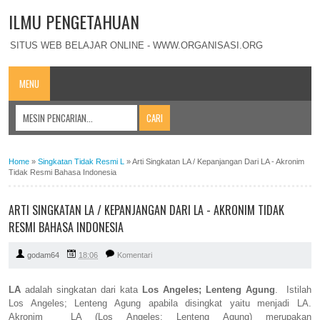
ILMU PENGETAHUAN
SITUS WEB BELAJAR ONLINE - WWW.ORGANISASI.ORG
MENU
Home
»
Singkatan Tidak Resmi L
»
Arti Singkatan LA / Kepanjangan Dari LA - Akronim
Tidak Resmi Bahasa Indonesia
ARTI SINGKATAN LA / KEPANJANGAN DARI LA - AKRONIM TIDAK
RESMI BAHASA INDONESIA
godam64
18:06
Komentari
LA
adalah singkatan dari kata
Los Angeles; Lenteng Agung
. Istilah
Los Angeles; Lenteng Agung apabila disingkat yaitu menjadi LA.
Akronim LA (Los Angeles; Lenteng Agung) merupakan