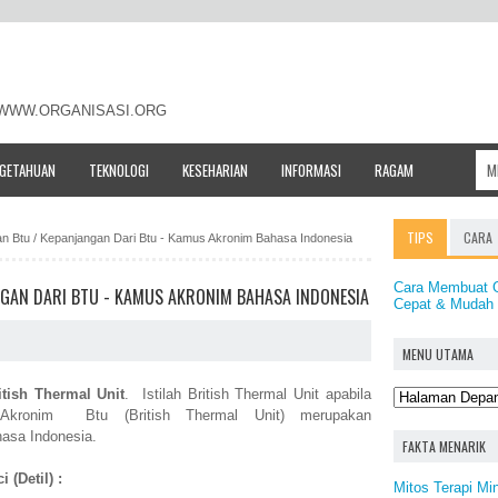
- WWW.ORGANISASI.ORG
NGETAHUAN
TEKNOLOGI
KESEHARIAN
INFORMASI
RAGAM
TIPS
CARA
tan Btu / Kepanjangan Dari Btu - Kamus Akronim Bahasa Indonesia
Cara Membuat G
NGAN DARI BTU - KAMUS AKRONIM BAHASA INDONESIA
Cepat & Mudah
MENU UTAMA
itish Thermal Unit
. Istilah British Thermal Unit apabila
. Akronim Btu (British Thermal Unit) merupakan
asa Indonesia.
FAKTA MENARIK
 (Detil) :
Mitos Terapi Mi