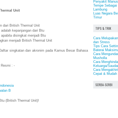
Penyakit Manus
Tempe Sebagai 
Lambung
Thermal Unit
Luas Negara Bel
Timur
 dari British Thermal Unit
TIPS & TRIK
t adalah kepanjangan dari Btu
 apabila disingkat menjadi Btu
Cara Melupakan
ngkan menjadi British Thermal Unit
dan Stress
Tips Cara Sett
Baterai Maksim
 Daftar singkatan dan akronim pada Kamus Besar Bahasa
Cara Mengundan
Musholla
Cara Menghindar
 Resmi : -
Keluarga/Saudar
Cara Mengakhiri
Cepat & Mudah
SERBA-SERBI
Indonesia
walan B
u (British Thermal Unit)!