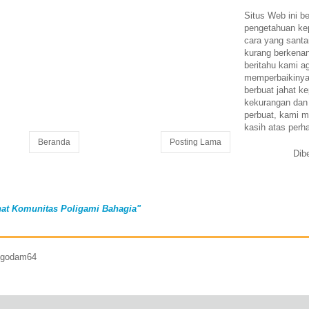
Situs Web ini be
pengetahuan k
cara yang santa
kurang berkena
beritahu kami a
memperbaikinya.
berbuat jahat ke
kekurangan dan
perbuat, kami m
kasih atas perh
Beranda
Posting Lama
Dib
at Komunitas Poligami Bahagia"
7 godam64