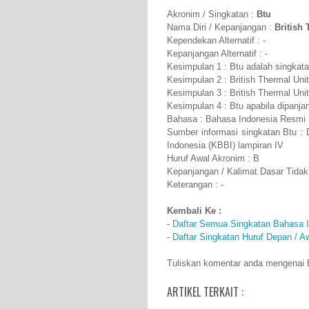
Akronim / Singkatan :
Btu
Nama Diri / Kepanjangan :
British 
Kependekan Alternatif : -
Kepanjangan Alternatif : -
Kesimpulan 1 : Btu adalah singkatan
Kesimpulan 2 : British Thermal Uni
Kesimpulan 3 : British Thermal Unit
Kesimpulan 4 : Btu apabila dipanja
Bahasa : Bahasa Indonesia Resmi
Sumber informasi singkatan Btu :
Indonesia (KBBI) lampiran IV
Huruf Awal Akronim : B
Kepanjangan / Kalimat Dasar Tidak
Keterangan : -
Kembali Ke :
-
Daftar Semua Singkatan Bahasa 
-
Daftar Singkatan Huruf Depan / A
Tuliskan komentar anda mengenai Bt
ARTIKEL TERKAIT :