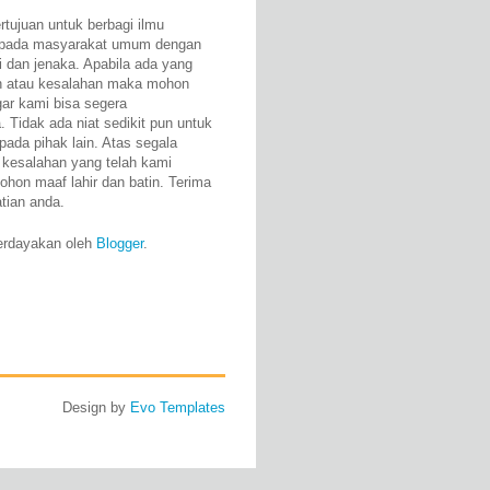
rtujuan untuk berbagi ilmu
epada masyarakat umum dengan
i dan jenaka. Apabila ada yang
n atau kesalahan maka mohon
gar kami bisa segera
 Tidak ada niat sedikit pun untuk
pada pihak lain. Atas segala
 kesalahan yang telah kami
ohon maaf lahir dan batin. Terima
atian anda.
erdayakan oleh
Blogger
.
Design by
Evo Templates