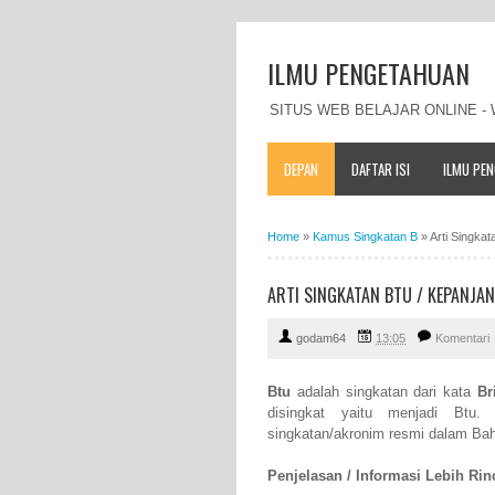
ILMU PENGETAHUAN
SITUS WEB BELAJAR ONLINE 
DEPAN
DAFTAR ISI
ILMU PE
Home
»
Kamus Singkatan B
»
Arti Singka
ARTI SINGKATAN BTU / KEPANJA
godam64
13:05
Komentari
Btu
adalah singkatan dari kata
Br
disingkat yaitu menjadi Btu
singkatan/akronim resmi dalam Bah
Penjelasan / Informasi Lebih Rinci