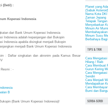
 (Detil) :
Planet yang Ada
(Sabuk Asteroid
Nama Kota DKI 
Zaman Jepang
um Koperasi Indonesia
Telapak Tangan
Menyebarkan K
Minum Air Murni
Membahayakan 
ngkatan dari Bank Umum Koperasi Indonesia
Minum Susu Men
i Indonesia adalah kepanjangan dari Bukopin
Berbahaya Bagi
 Indonesia apabila disingkat menjadi Bukopin
ipanjangkan menjadi Bank Umum Koperasi Indonesia
TIPS & TRIK
pin : Daftar singkatan dan akronim pada Kamus Besar
Cara Mengatasi
IV
Hilang / Raib
Cara Membuat Pe
Gurun Kering Mi
 Resmi : -
Cara Mengatasi
Sendiri
Cara Menjadi Wa
Mendapatkan Ke
Cara Membayar 
Indonesia
Bumi dan Bang
walan B
SERBA-SERBI
Bukopin (Bank Umum Koperasi Indonesia)!