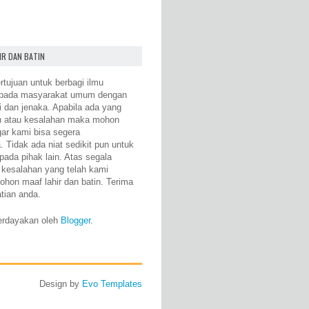
IR DAN BATIN
rtujuan untuk berbagi ilmu
epada masyarakat umum dengan
i dan jenaka. Apabila ada yang
n atau kesalahan maka mohon
gar kami bisa segera
 Tidak ada niat sedikit pun untuk
pada pihak lain. Atas segala
 kesalahan yang telah kami
ohon maaf lahir dan batin. Terima
atian anda.
erdayakan oleh
Blogger
.
Design by
Evo Templates