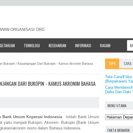
- WWW.ORGANISASI.ORG
NGETAHUAN
TEKNOLOGI
KESEHARIAN
INFORMASI
RAGAM
TIPS
CARA
tan Bukopin / Kepanjangan Dari Bukopin - Kamus Akronim Bahasa
Tata Cara/Etik
(Berpakaian) Y
ANJANGAN DARI BUKOPIN - KAMUS AKRONIM BAHASA
Cara Membersih
Debu Dan Daki Y
MENU UTAMA
ta
Bank Umum Koperasi Indonesia
. Istilah Bank Umum
gkat yaitu menjadi Bukopin. Akronim Bukopin (Bank Umum
gkatan/akronim resmi dalam Bahasa Indonesia.
FAKTA MENARIK