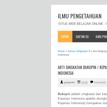
ILMU PENGETAHUAN
SITUS WEB BELAJAR ONLINE 
DEPAN
DAFTAR ISI
ILMU PE
Home
»
Kamus Singkatan B
»
Arti Singka
Indonesia
ARTI SINGKATAN BUKOPIN / KEP
INDONESIA
godam64
13:05
Komentari
Bukopin
adalah singkatan dari ka
Koperasi Indonesia apabila disin
Koperasi Indonesia) merupakan sin