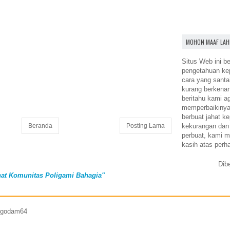
MOHON MAAF LAH
Situs Web ini be
pengetahuan k
cara yang santa
kurang berkena
beritahu kami a
memperbaikinya.
berbuat jahat ke
kekurangan dan
Beranda
Posting Lama
perbuat, kami m
kasih atas perh
Dib
at Komunitas Poligami Bahagia"
7 godam64