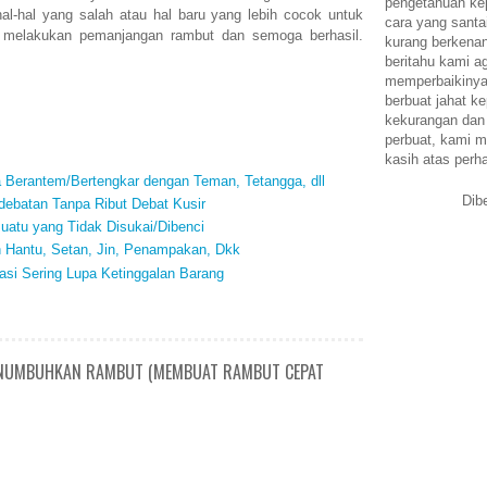
pengetahuan k
al-hal yang salah atau hal baru yang lebih cocok untuk
cara yang santa
melakukan pemanjangan rambut dan semoga berhasil.
kurang berkena
beritahu kami a
memperbaikinya.
berbuat jahat ke
kekurangan dan
perbuat, kami m
kasih atas perh
a Berantem/Bertengkar dengan Teman, Tetangga, dll
Dib
debatan Tanpa Ribut Debat Kusir
uatu yang Tidak Disukai/Dibenci
n Hantu, Setan, Jin, Penampakan, Dkk
si Sering Lupa Ketinggalan Barang
MENUMBUHKAN RAMBUT (MEMBUAT RAMBUT CEPAT