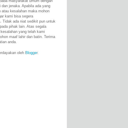
epada masyarakat umum dengan
i dan jenaka. Apabila ada yang
n atau kesalahan maka mohon
gar kami bisa segera
 Tidak ada niat sedikit pun untuk
pada pihak lain. Atas segala
 kesalahan yang telah kami
ohon maaf lahir dan batin. Terima
atian anda.
erdayakan oleh
Blogger
.