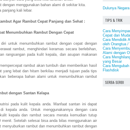
dengan menggunakan bahan alami di sekitar kita.
Dulunya Negara
 panjang kali lebar.
TIPS & TRIK
ambut Agar Rambut Cepat Panjang dan Sehat :
Cara Menyimpan 
apat Menumbuhkan Rambut Dengan Cepat
Cepat dan Mud
Cara Mendidik 
diri untuk menumbuhkan rambut dengan cepat dengan
oleh Orangtua /
Cara Menyembuh
erawat rambut, menghindari keramas secara berlebihan,
Alami dengan O
an rangsangan pada kulit kepala, dan asupan makanan
Cara Menghilan
yang Besar
n mempercepat rambut akan tumbuh dan memberikan hasil
Cara Mengubah 
Flashdisk
t yang lebat dan hitam berkilau menjadi tujuan pada tips
nakan beberapa bahan alami untuk menumbuhkan rambut
SERBA-SERBI
mbut dengan Santan Kelapa
utrisi pada kulit kepala anda. Manfaat santan ini dapat
di kepala anda. Untuk menggunakannya dengan cara
kulit kepala dan rambut secara merata kemudian tutup
 menit. Setelah selesai bisa anda bilas menggunakan air
dapat menyuburkan rambut dan menumbuhkan rambut dengan