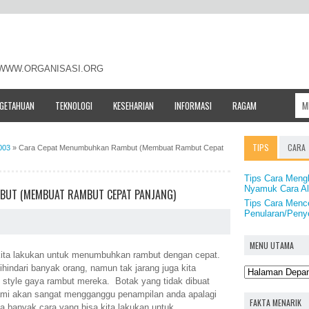
- WWW.ORGANISASI.ORG
NGETAHUAN
TEKNOLOGI
KESEHARIAN
INFORMASI
RAGAM
TIPS
CARA
003
»
Cara Cepat Menumbuhkan Rambut (Membuat Rambut Cepat
Tips Cara Mengh
Nyamuk Cara Al
BUT (MEMBUAT RAMBUT CEPAT PANJANG)
Tips Cara Mence
Penularan/Penye
MENU UTAMA
 kita lakukan untuk menumbuhkan rambut dengan cepat.
ihindari banyak orang, namun tak jarang juga kita
style gaya rambut mereka. Botak yang tidak dibuat
mi akan sangat mengganggu penampilan anda apalagi
FAKTA MENARIK
 banyak cara yang bisa kita lakukan untuk