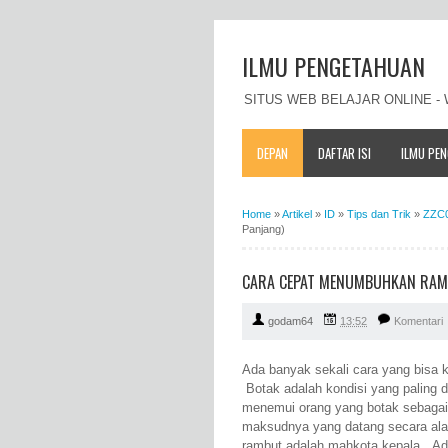
ILMU PENGETAHUAN
SITUS WEB BELAJAR ONLINE 
DEPAN
DAFTAR ISI
ILMU PE
Home
»
Artikel
»
ID
»
Tips dan Trik
»
ZZC
Panjang)
CARA CEPAT MENUMBUHKAN RAM
godam64
13:52
Komentari
Ada banyak sekali cara yang bisa
Botak adalah kondisi yang paling d
menemui orang yang botak sebagai 
maksudnya yang datang secara ala
rambut adalah mahkota kepala. Ada